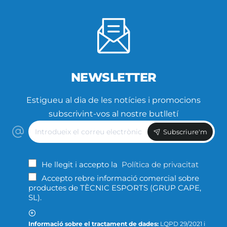
NEWSLETTER
Estigueu al dia de les notícies i promocions
subscrivint-vos al nostre butlletí
Introdueix
Subscriure'm
el
correu
electrònic
He llegit i accepto la
Política de privacitat
Accepto rebre informació comercial sobre
productes de TÈCNIC ESPORTS (GRUP CAPE,
SL).
Informació sobre el tractament de dades:
LQPD 29/2021 i