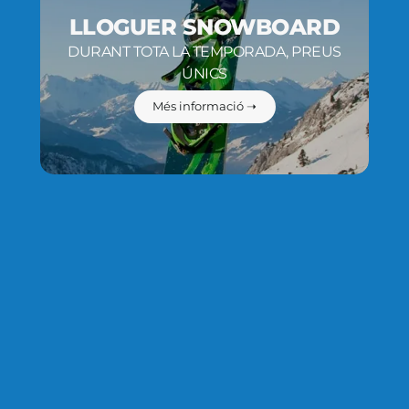
LLOGUER SNOWBOARD
DURANT TOTA LA TEMPORADA, PREUS
ÚNICS
Més informació ➝