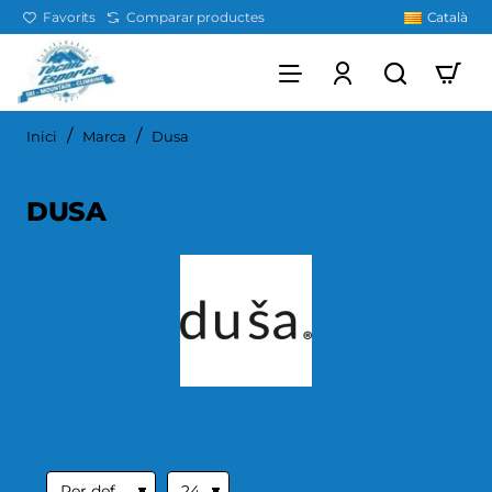
Favorits
Comparar productes
Català
home
Inici
Marca
Dusa
DUSA