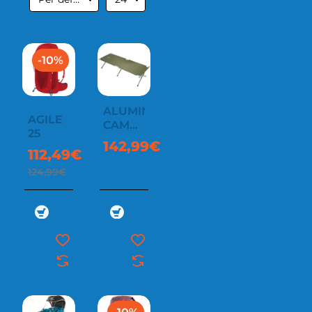
-10%
ALUMINIUM
AGILE
CAMPING
25
COT
142,99€
112,49€
124,99€