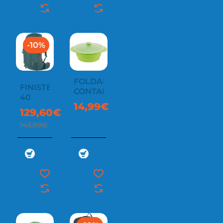
-10%
FOLDABLE
FINISTERRE
CONTAINER
40
14,99€
129,60€
143,99€