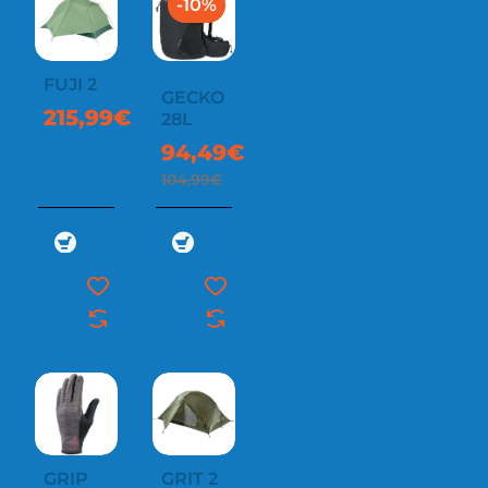
-10%
FUJI 2
GECKO
215,99€
28L
94,49€
104,99€
GRIP
GRIT 2