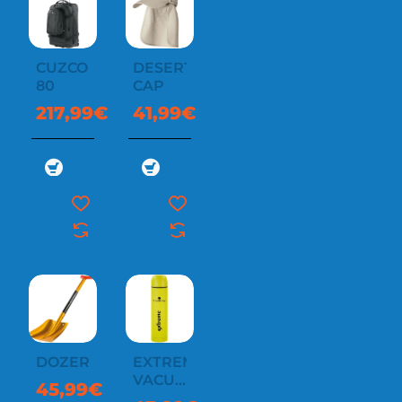
CUZCO
DESERT
80
CAP
217,99€
41,99€
DOZER
EXTREME
VACUUM
45,99€
BOTTLE