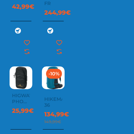
FR
42,99€
244,99€
-10%
HIGWAY
HIKEMASTER
PHONE
36
HOLDER
25,99€
134,99€
149,99€