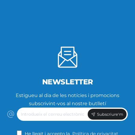
NEWSLETTER
Estigueu al dia de les notícies i promocions
subscrivint-vos al nostre butlletí
Introdueix
Subscriure'm
el
correu
electrònic
He llegit i accepto la
Política de privacitat