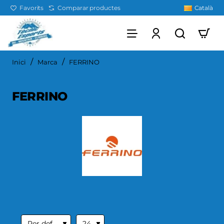
Favorits
Comparar productes
Català
home
Inici
Marca
FERRINO
FERRINO