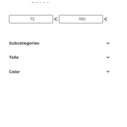
72€
190€
€
€
Subcategories
Talla
Color