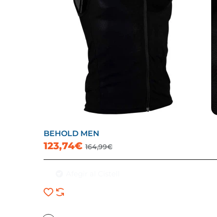
BEHOLD MEN
123,74€
164,99€
Afegir al Cistell