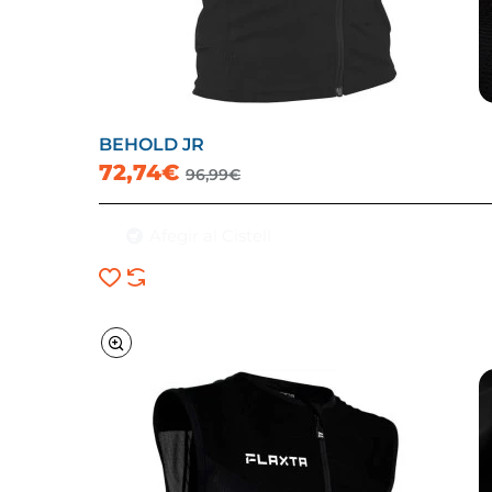
BEHOLD JR
72,74€
96,99€
Afegir al Cistell