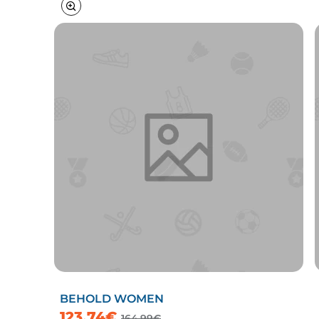
BEHOLD WOMEN
123,74€
164,99€