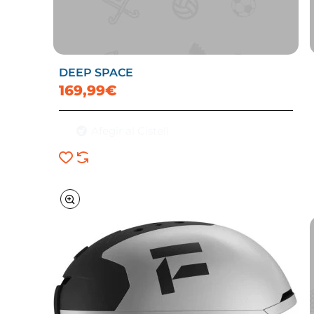
DEEP SPACE
169,99€
Afegir al Cistell