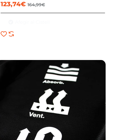
123,74€
164,99€
Afegir al Cistell