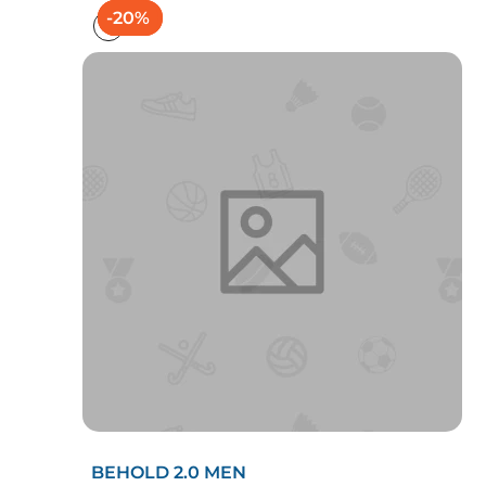
-25%
-25%
-20%
-25%
-25%
BEHOLD 2.0 MEN