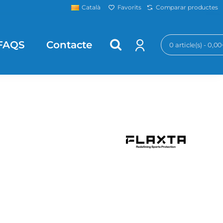
Favorits
Comparar productes
Català
FAQS
Contacte
0 article(s) - 0,0