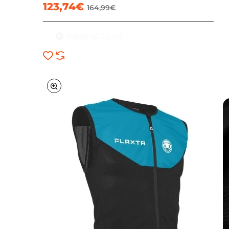
123,74€
164,99€
Afegir al Cistell