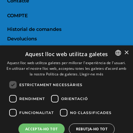
Contacte
COMPTE
Historial de comandes
Devolucions
Porductes favorits
×
Aquest lloc web utilitza galetes
Comparar productes
Aquest lloc web utilitza galetes per millorar l'experiència de l'usuari.
En utilitzar el nostre lloc web, accepteu totes les galetes d’acord amb
SPANISH
SERVEI AL CLIENT
la nostra Política de galetes.
Llegir-ne més
CATALAN
ESTRICTAMENT NECESSÀRIES
Condicions de Compra
FRENCH
Canvis i devolucions
ENGLISH
RENDIMENT
ORIENTACIÓ
Despeses d'enviament
FUNCIONALITAT
NO CLASSIFICADES
Formes de pagament
ACCEPTA-HO TOT
REBUTJA-HO TOT