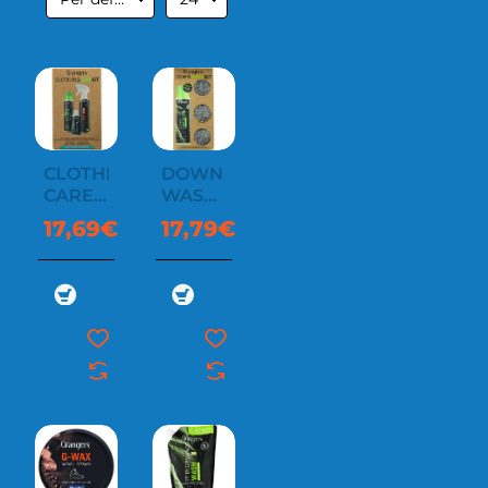
CLOTHING
DOWN
CARE
WASH
KIT
KIT
17,69€
17,79€