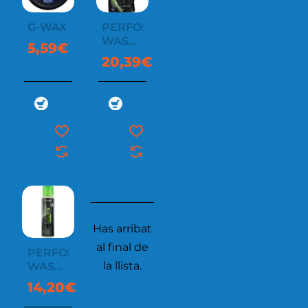
G-WAX
PERFORMANCE
WASH
5,59€
1L
20,39€
Has arribat
al final de
PERFORMANCE
la llista.
WASH
300ML
14,20€