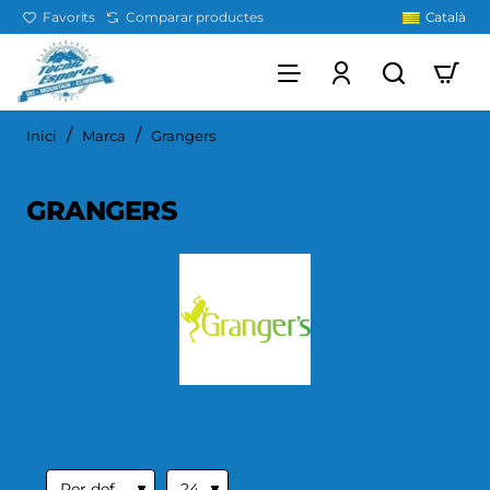
Favorits
Comparar productes
Català
home
Inici
Marca
Grangers
GRANGERS