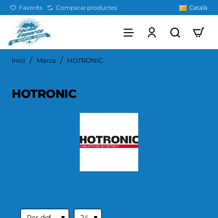
Favorits
Comparar productes
Català
home
Inici
Marca
HOTRONIC
HOTRONIC