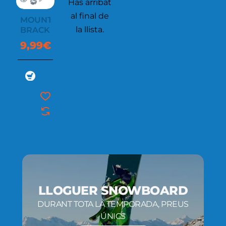
Has arribat
al final de
MOUNTING
la llista.
BRACKET
9,99€
LLOGUER SNOWBOARD
DURANT TOTA LA TEMPORADA, PREUS
ÚNICS