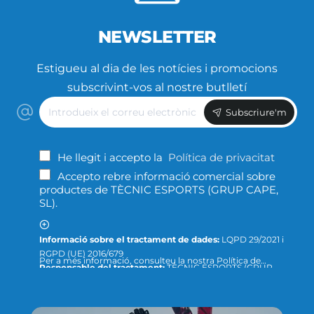
NEWSLETTER
Estigueu al dia de les notícies i promocions
subscrivint-vos al nostre butlletí
Introdueix
Subscriure'm
el
correu
electrònic
He llegit i accepto la
Política de privacitat
Accepto rebre informació comercial sobre
productes de TÈCNIC ESPORTS (GRUP CAPE,
SL).
Informació sobre el tractament de dades:
LQPD 29/2021 i
RGPD (UE) 2016/679
Per a més informació, consulteu la nostra Política de
Responsable del tractament:
TÈCNIC ESPORTS (GRUP
Privacitat ; o podeu dirigir-nos un escrit a la següent direcció
CAPE, S.L.)
de correu electrònic:
info@tecnicesports.com
Finalitat:
Oferir, prestar i facturar els nostres productes
Legitimació:
Consentiment de la persona interessada.