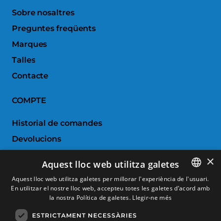
Sobre nosaltres
Preguntes freqüents
Marques
Talles
Contacte
COMPTE
Historial de comandes
Devolucions
Porductes favorits
×
Aquest lloc web utilitza galetes
Comparar productes
Aquest lloc web utilitza galetes per millorar l'experiència de l'usuari.
En utilitzar el nostre lloc web, accepteu totes les galetes d’acord amb
SPANISH
SERVEI AL CLIENT
la nostra Política de galetes.
Llegir-ne més
CATALAN
ESTRICTAMENT NECESSÀRIES
Condicions de Compra