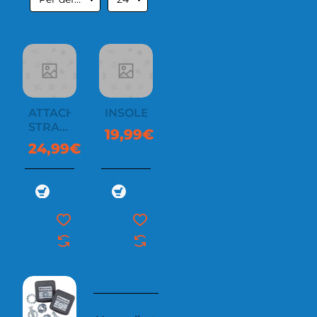
ATTACHMENT
INSOLES
STRAPS
19,99€
XLP
24,99€