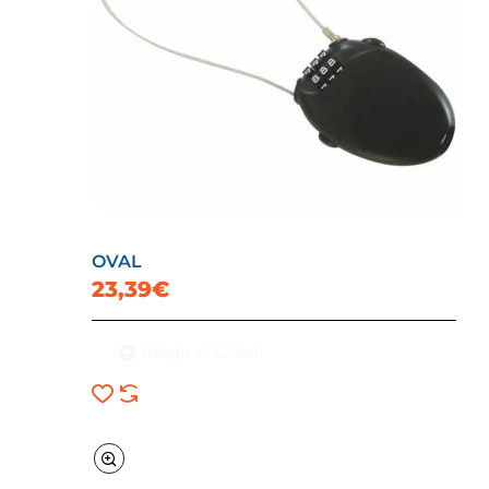
OVAL
23,39€
Afegir al Cistell