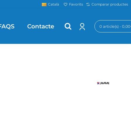
Favorits
Comparar productes
Català
FAQS
Contacte
0 article(s) - 0,0