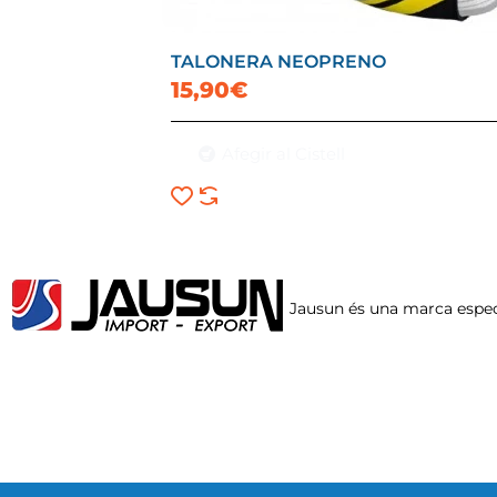
TALONERA NEOPRENO
15,90€
Afegir al Cistell
Jausun és una marca especia