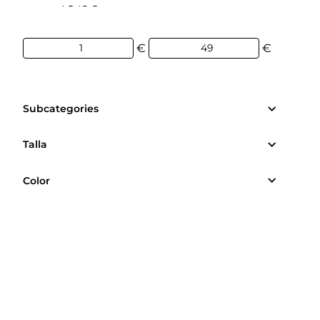
1€
49€
€
€
Subcategories
Talla
Color