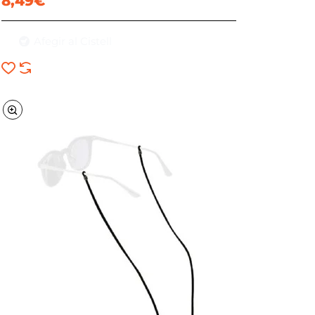
8,49€
Afegir al Cistell