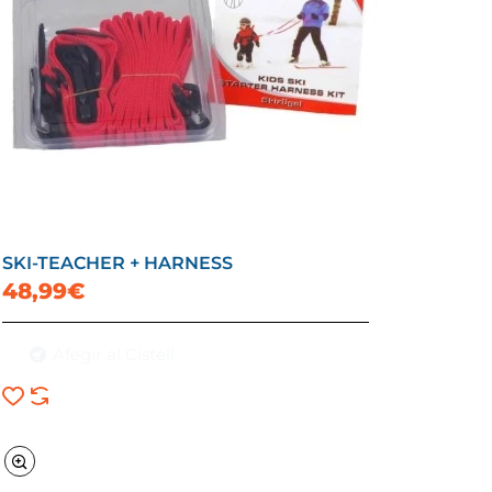
SKI-TEACHER + HARNESS
48,99€
Afegir al Cistell