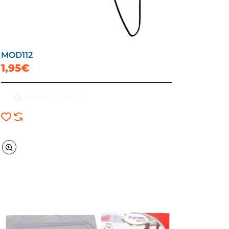
MOD112
1,95€
Afegir al Cistell