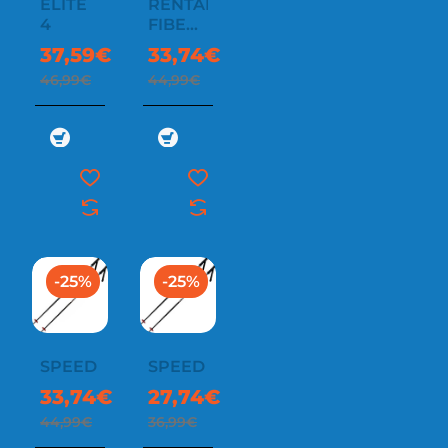
ELITE
RENTAL
4
FIBER
SR
37,59€
33,74€
46,99€
44,99€
-25%
-25%
SPEED
SPEED
33,74€
27,74€
44,99€
36,99€