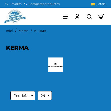
Favorits
Comparar productes
Català
home
Inici
Marca
KERMA
KERMA