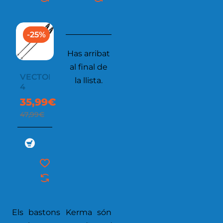
-25%
Has arribat
al final de
VECTOR
la llista.
4
35,99€
47,99€
Els bastons Kerma són