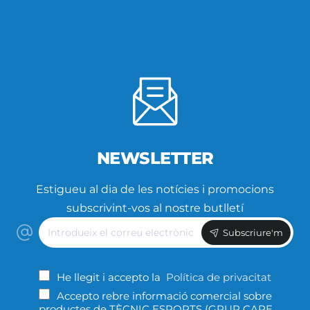
NEWSLETTER
Estigueu al dia de les notícies i promocions
subscrivint-vos al nostre butlletí
Introdueix
Subscriure'm
el
correu
electrònic
He llegit i accepto la
Política de privacitat
Accepto rebre informació comercial sobre
productes de TÈCNIC ESPORTS (GRUP CAPE,