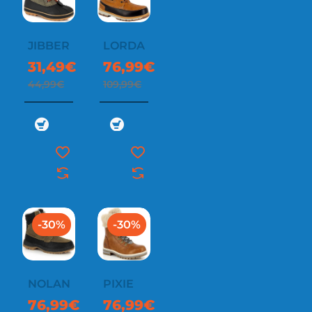
JIBBER
LORDAN
31,49€
76,99€
44,99€
109,99€
-30%
-30%
NOLAN
PIXIE
76,99€
76,99€