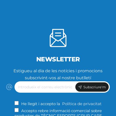
NEWSLETTER
Estigueu al dia de les notícies i promocions
subscrivint-vos al nostre butlletí
Introdueix
Subscriure'm
el
correu
electrònic
He llegit i accepto la
Política de privacitat
Accepto rebre informació comercial sobre
productes de TÈCNIC ESPORTS (GRUP CAPE,