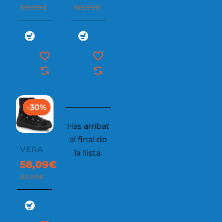
109,99€
109,99€
-30%
Has arribat
al final de
VERA
la llista.
58,09€
82,99€