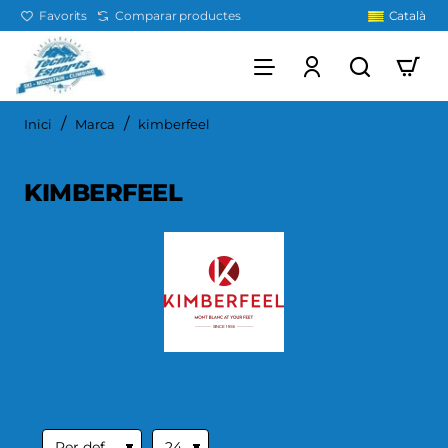
Favorits
Comparar productes
Català
home
Inici
Marca
kimberfeel
KIMBERFEEL