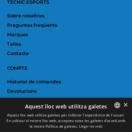
TECNIC ESPORTS
Sobre nosaltres
Preguntes freqüents
Marques
Talles
Contacte
COMPTE
Historial de comandes
Devolucions
Porductes favorits
×
Aquest lloc web utilitza galetes
Comparar productes
Aquest lloc web utilitza galetes per millorar l'experiència de l'usuari.
En utilitzar el nostre lloc web, accepteu totes les galetes d’acord amb
SPANISH
SERVEI AL CLIENT
la nostra Política de galetes.
Llegir-ne més
CATALAN