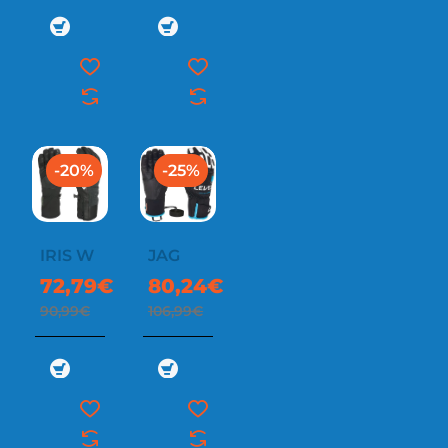
-20%
-25%
IRIS W
JAG
72,79€
80,24€
90,99€
106,99€