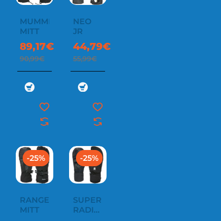
MUMMIES
NEO
MITT
JR
89,17€
44,79€
90,99€
55,99€
-25%
-25%
RANGER
SUPER
MITT
RADIATOR
MITT