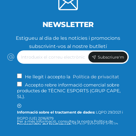
NEWSLETTER
Estigueu al dia de les notícies i promocions
subscrivint-vos al nostre butlletí
Introdueix
Subscriure'm
el
correu
electrònic
He llegit i accepto la
Política de privacitat
Accepto rebre informació comercial sobre
productes de TÈCNIC ESPORTS (GRUP CAPE,
SL).
Informació sobre el tractament de dades:
LQPD 29/2021 i
RGPD (UE) 2016/679
Per a més informació, consulteu la nostra Política de
Responsable del tractament:
TÈCNIC ESPORTS (GRUP
Privacitat ; o podeu dirigir-nos un escrit a la següent direcció
CAPE, S.L.)
de correu electrònic:
info@tecnicesports.com