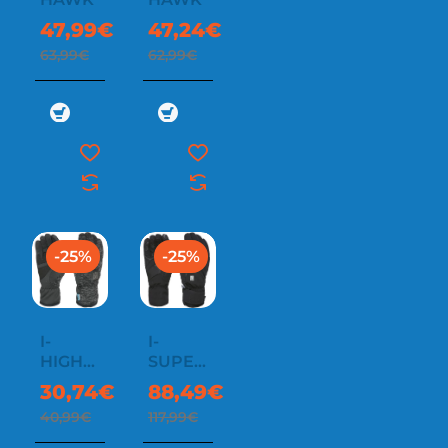
47,99€
47,24€
63,99€
62,99€
-25%
-25%
I-
I-
HIGHLAND
SUPER
GLOVES
RADIATOR
30,74€
88,49€
40,99€
117,99€