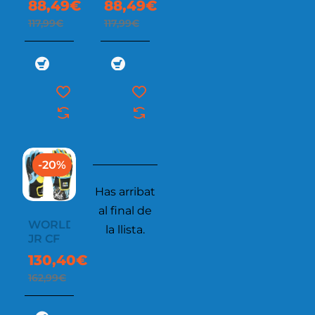
88,49€
88,49€
GORE-
117,99€
117,99€
TEX
-20%
Has arribat
al final de
WORLDCUP
la llista.
JR CF
130,40€
162,99€