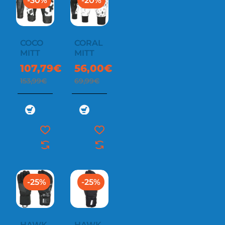
-30%
-20%
COCO
CORAL
MITT
MITT
107,79€
56,00€
153,99€
69,99€
-25%
-25%
HAWK
HAWK