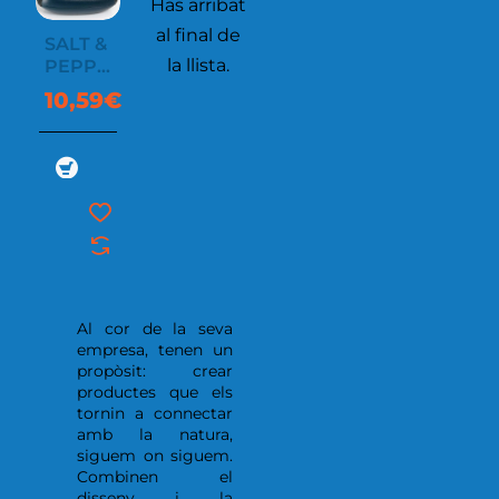
Has arribat
al final de
SALT &
la llista.
PEPPER
PLUS
10,59€
BIO
Al cor de la seva
empresa, tenen un
propòsit: crear
productes que els
tornin a connectar
amb la natura,
siguem on siguem.
Combinen el
disseny i la