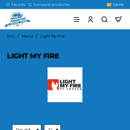
Favorits
Comparar productes
Català
home
Inici
Marca
Light My Fire
LIGHT MY FIRE