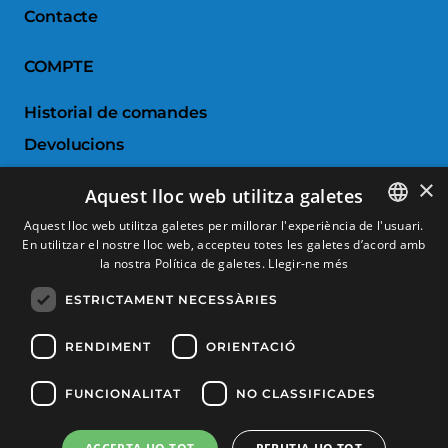
Contacte
COMPTE
Historial de comandes
Devolucions
Porductes favorits
×
Aquest lloc web utilitza galetes
Comparar productes
Aquest lloc web utilitza galetes per millorar l'experiència de l'usuari.
En utilitzar el nostre lloc web, accepteu totes les galetes d’acord amb
SPANISH
SERVEI AL CLIENT
la nostra Política de galetes.
Llegir-ne més
CATALAN
ESTRICTAMENT NECESSÀRIES
Condicions de Compra
FRENCH
Canvis i devolucions
ENGLISH
RENDIMENT
ORIENTACIÓ
Despeses d'enviament
FUNCIONALITAT
NO CLASSIFICADES
Formes de pagament