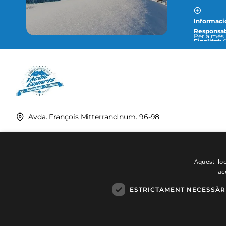
Informaci
Responsab
Per a més informació, con
Finalitat:
O
següent di
Legitimac
Destinatar
complir am
Drets:
Podeu accedir, rectificar i suprimir dades, així com la resta de mesures que s´expliquen en la
nostra polí
Avda. François Mitterrand num. 96-98
AD200 Encamp
Principat d'Andorra
Aquest lloc
ac
ESTRICTAMENT NECESSÀR