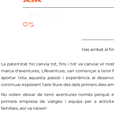
34,99€
Afegir al Cistell
Has arribat al fina
La paternitat ho canvia tot, fins i tot va canviar el no
marca d'aventures, Lifeventure, van començar a tenir 
aportar tota aquesta passió i experiència al dese
continuar explorant l'aire lliure des dels primers dies am
No volien deixar de tenir aventures només perquè er
primera empresa de viatges i equips per a activitat
familiars, així va néixer!