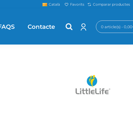
Favorits
Comparar productes
Català
FAQS
Contacte
0 article(s) - 0,0