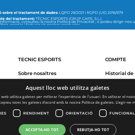
ó sobre el tractament de dades:
LQPD 29/2021 i RGPD (UE) 2016/679
le del tractament:
TÈCNIC ESPORTS (GRUP CAPE, S.L.)
sulteu la nostra Política de Privacitat ; o podeu dirigir-nos un escrit a la
ferir, prestar i facturar els nostres productes
recció de correu electrònic:
info@tecnicesports.com
ió:
Consentiment de la persona interessada.
is:
Les dades no se cediran a tercers, llevat que ho exigeixi la llei o sigui nec
b la fi del tractament.
tica de privacitat i protecció de dades
TECNIC ESPORTS
COMPTE
Sobre nosaltres
Preguntes freqüents
Devolucion
Aquest lloc web utilitza galetes
Marques
 web utilitza galetes per millorar l'experiència de l'usuari. En utilitzar el nost
Talles
cepteu totes les galetes d’acord amb la nostra Política de galetes.
Llegir-ne 
Contacte
IES
RENDIMENT
ORIENTACIÓ
FUNCIONAL
ACCEPTA-HO TOT
REBUTJA-HO TOT