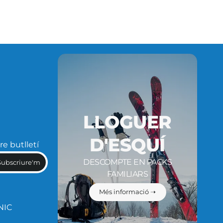
LLOGUER
D'ESQUÍ
re butlletí
DESCOMPTE EN PACKS
Subscriure'm
FAMILIARS
Més informació ➝
NIC