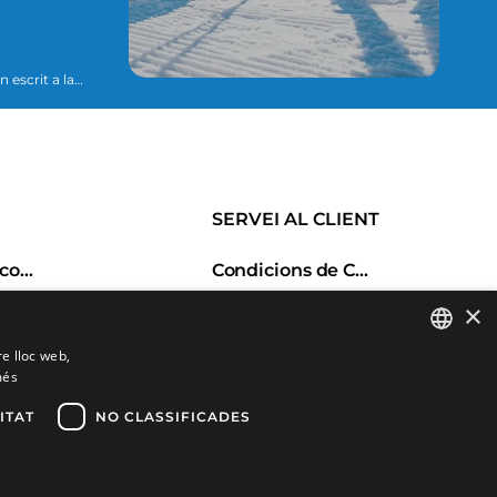
essari per
SERVEI AL CLIENT
Historial de comandes
Condicions de Compra
s
Canvis i devolucions
×
Porductes favorits
Despeses d'enviament
re lloc web,
Comparar productes
Formes de pagament
més
SPANISH
CATALAN
ITAT
NO CLASSIFICADES
FRENCH
ENGLISH