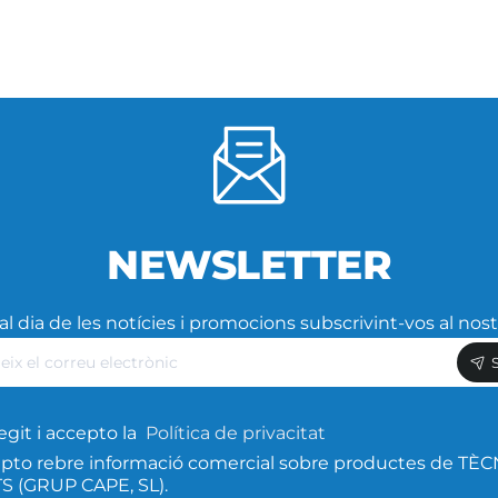
NEWSLETTER
l dia de les notícies i promocions subscrivint-vos al nost
eix
ic
egit i accepto la
Política de privacitat
pto rebre informació comercial sobre productes de TÈC
 (GRUP CAPE, SL).