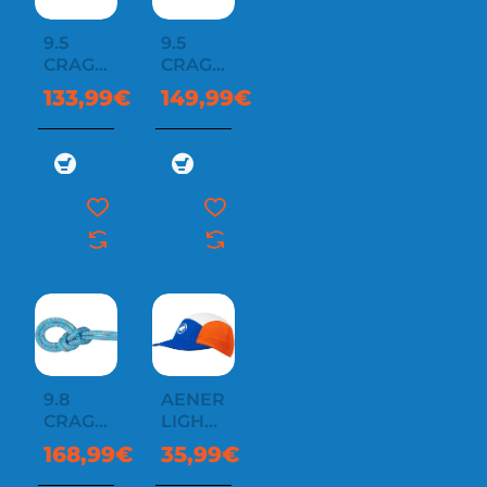
9.5
9.5
CRAG
CRAG
CLASSIC
CLASSIC
133,99€
149,99€
60M
70M
9.8
AENERGY
CRAG
LIGHT
CLASSIC
CAP
168,99€
35,99€
80M