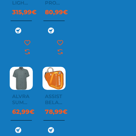
LIGHT
PRO
3 IN 1
LIGHT
315,99€
80,99€
HS
HOODED
JACKET
MEN
ALVRA
ASSIST
SUMMER
BELAY
SHIRT
RESISTOR
62,99€
78,99€
MEN