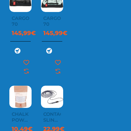
CARGO
CARGO
70
70
145,99€
145,99€
CHALK
CONTACT
POWDER
SLING
300 G
8.0
10,49€
22,99€