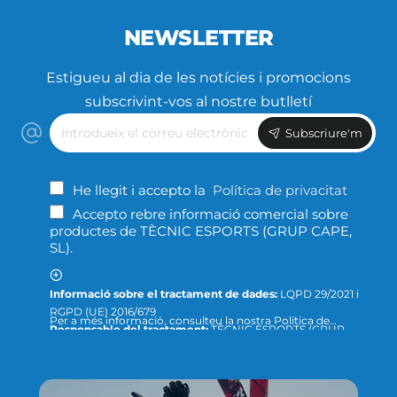
NEWSLETTER
Estigueu al dia de les notícies i promocions
subscrivint-vos al nostre butlletí
Introdueix
Subscriure'm
el
correu
electrònic
He llegit i accepto la
Política de privacitat
Accepto rebre informació comercial sobre
productes de TÈCNIC ESPORTS (GRUP CAPE,
SL).
Informació sobre el tractament de dades:
LQPD 29/2021 i
RGPD (UE) 2016/679
Per a més informació, consulteu la nostra Política de
Responsable del tractament:
TÈCNIC ESPORTS (GRUP
Privacitat ; o podeu dirigir-nos un escrit a la següent direcció
CAPE, S.L.)
de correu electrònic:
info@tecnicesports.com
Finalitat:
Oferir, prestar i facturar els nostres productes
Legitimació:
Consentiment de la persona interessada.