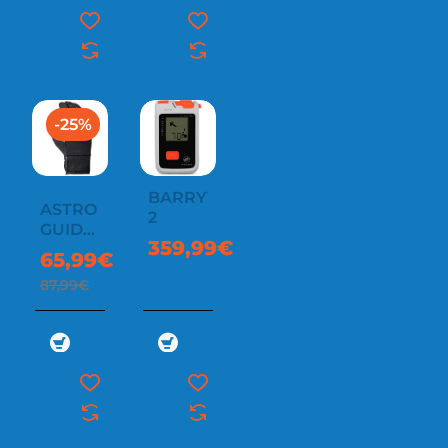
-25%
BARRYVOX
ASTRO
2
GUIDE
359,99€
SO
65,99€
87,99€