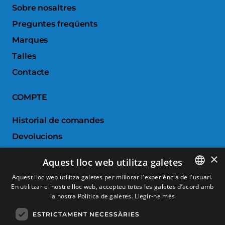
Sobre nosaltres
Preguntes freqüents
Marques
Talles
Contacte
COMPTE
Historial de comandes
Devolucions
Porductes favorits
×
Aquest lloc web utilitza galetes
Comparar productes
Aquest lloc web utilitza galetes per millorar l'experiència de l'usuari.
En utilitzar el nostre lloc web, accepteu totes les galetes d’acord amb
SPANISH
SERVEI AL CLIENT
la nostra Política de galetes.
Llegir-ne més
CATALAN
ESTRICTAMENT NECESSÀRIES
Condicions de Compra
FRENCH