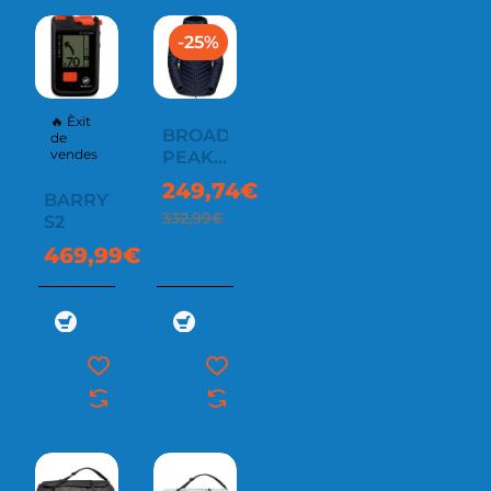
-25%
🔥 Èxit
BROAD
de
vendes
PEAK
JACKET
249,74€
BARRYVOX
MEN
332,99€
S2
469,99€