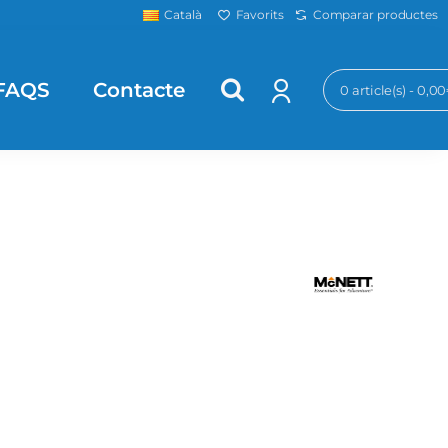
Favorits
Comparar productes
Català
FAQS
Contacte
0 article(s) - 0,0