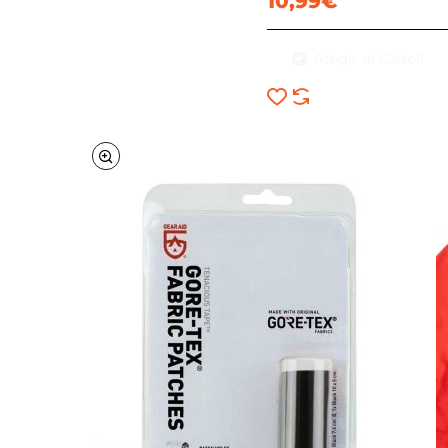
10,99€
Afegir al Cistell