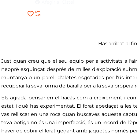
Afegir al Cistell
Has arribat al fina
Just quan creu que el seu equip per a activitats a l'aire
neoprè esquinçat després de milles d'exploració sub
muntanya o un parell d'aletes esgotades per l'ús inten
recuperar la seva forma de baralla per a la seva propera
Els agrada pensar en el fracàs com a creixement i com
estat i què has experimentat. El forat apedaçat a les 
vas relliscar en una roca quan buscaves aquesta captur
teva botiga no és una imperfecció, és un record de l'èpo
haver de cobrir el forat gegant amb jaquetes només per 