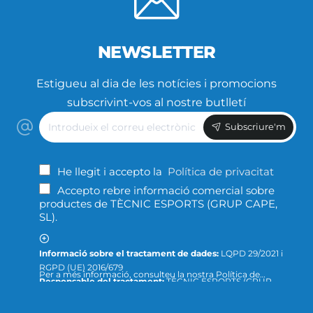
NEWSLETTER
Estigueu al dia de les notícies i promocions
subscrivint-vos al nostre butlletí
Introdueix
Subscriure'm
el
correu
electrònic
He llegit i accepto la
Política de privacitat
Accepto rebre informació comercial sobre
productes de TÈCNIC ESPORTS (GRUP CAPE,
SL).
Informació sobre el tractament de dades:
LQPD 29/2021 i
RGPD (UE) 2016/679
Per a més informació, consulteu la nostra Política de
Responsable del tractament:
TÈCNIC ESPORTS (GRUP
Privacitat ; o podeu dirigir-nos un escrit a la següent direcció
CAPE, S.L.)
de correu electrònic:
info@tecnicesports.com
Finalitat:
Oferir, prestar i facturar els nostres productes