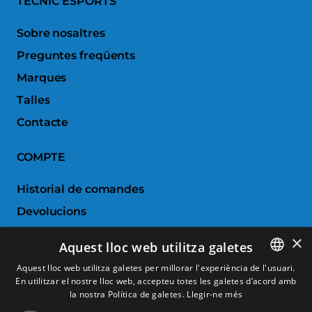
TECNIC ESPORTS
Sobre nosaltres
Preguntes freqüents
Marques
Talles
Contacte
COMPTE
Historial de comandes
Devolucions
Porductes favorits
×
Aquest lloc web utilitza galetes
Comparar productes
Aquest lloc web utilitza galetes per millorar l'experiència de l'usuari.
En utilitzar el nostre lloc web, accepteu totes les galetes d’acord amb
SPANISH
SERVEI AL CLIENT
la nostra Política de galetes.
Llegir-ne més
CATALAN