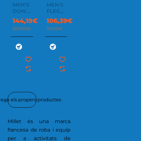
MEN'S
MEN'S
DOWNJACKET
FLEECE
FITZ
JACKET
144,19€
106,39€
ROY
FUSION
205,99€
151,99€
WARM
GRID
rega els propers productes
Millet és una marca
francesa de roba i equip
per a activitats de