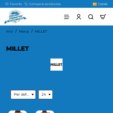
Favorits
Comparar productes
Català
home
Inici
Marca
MILLET
MILLET