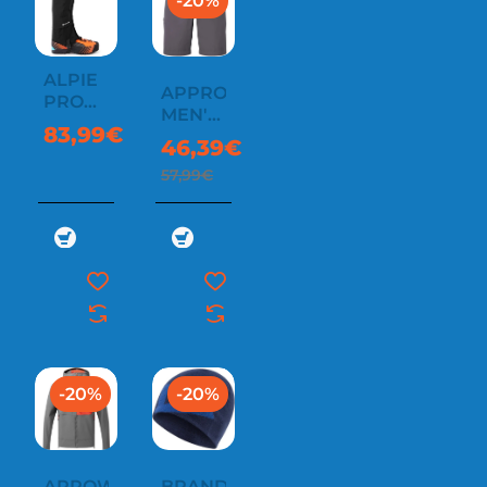
-20%
ALPIE
APPROACH
PRO
MEN'S
GAITER
83,99€
SHORT
46,39€
57,99€
-20%
-20%
ARROW
BRANDED