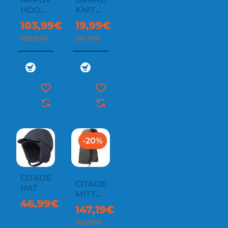
HOODED
KNITTED
MENS
BEANIE
103,99€
19,99€
129,99€
24,99€
-20%
CITADEL
CITADEL
HAT
MITT
46,99€
GAUNTLET
147,19€
183,99€