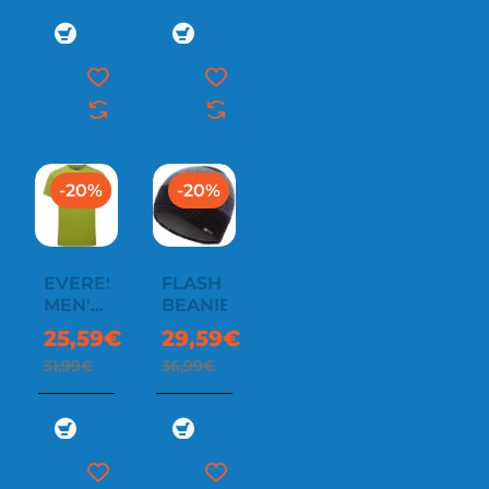
-20%
-20%
EVEREST
FLASH
MEN'S
BEANIE
TEE
25,59€
29,59€
31,99€
36,99€