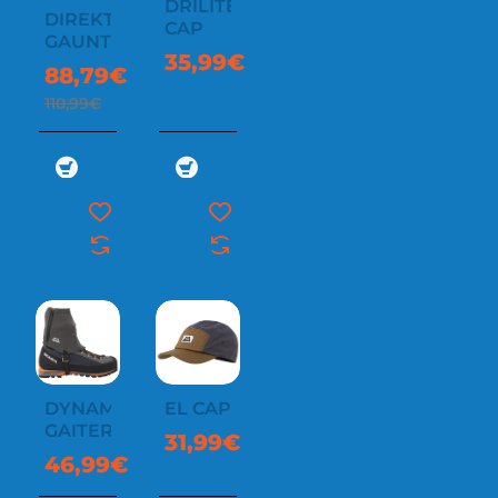
DRILITE
DIREKT
CAP
GAUNTLET
35,99€
88,79€
110,99€
DYNAMO
EL CAP
GAITER
31,99€
46,99€