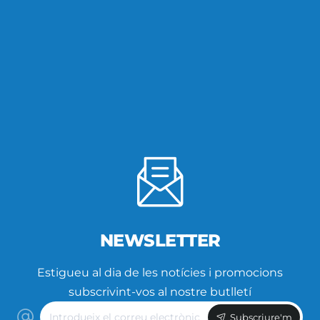
NEWSLETTER
Estigueu al dia de les notícies i promocions
subscrivint-vos al nostre butlletí
Introdueix
Subscriure'm