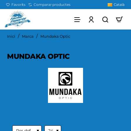
Favorits
Comparar productes
Català
home
Inici
Marca
Mundaka Optic
MUNDAKA OPTIC