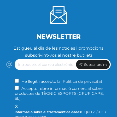
NEWSLETTER
Estigueu al dia de les notícies i promocions
subscrivint-vos al nostre butlletí
Introdueix
Subscriure'm
el
correu
electrònic
He llegit i accepto la
Política de privacitat
Accepto rebre informació comercial sobre
productes de TÈCNIC ESPORTS (GRUP CAPE,
SL).
Informació sobre el tractament de dades:
LQPD 29/2021 i