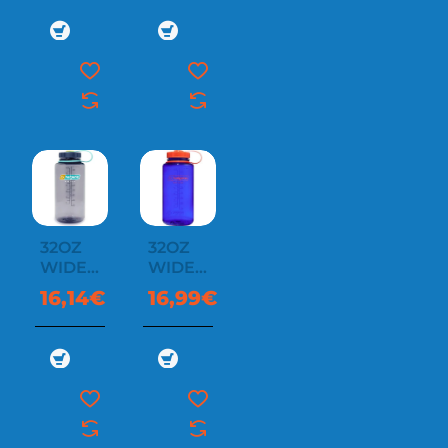
32OZ
32OZ
WIDE
WIDE
MOUTH
MOUTH
16,14€
16,99€
SUSTAIN
SUSTAIN