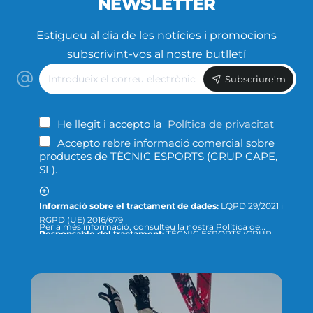
NEWSLETTER
Estigueu al dia de les notícies i promocions
subscrivint-vos al nostre butlletí
Introdueix
Subscriure'm
el
correu
electrònic
He llegit i accepto la
Política de privacitat
Accepto rebre informació comercial sobre
productes de TÈCNIC ESPORTS (GRUP CAPE,
SL).
Informació sobre el tractament de dades:
LQPD 29/2021 i
RGPD (UE) 2016/679
Per a més informació, consulteu la nostra Política de
Responsable del tractament:
TÈCNIC ESPORTS (GRUP
Privacitat ; o podeu dirigir-nos un escrit a la següent direcció
CAPE, S.L.)
de correu electrònic:
info@tecnicesports.com
Finalitat:
Oferir, prestar i facturar els nostres productes
Legitimació:
Consentiment de la persona interessada.
Destinataris:
Les dades no se cediran a tercers, llevat que ho
exigeixi la llei o sigui necessari per complir amb la fi del