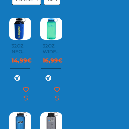
32OZ
32OZ
NEOPRENE
WIDE
SLEEVE
MOUTH
14,99€
16,99€
SUSTAIN