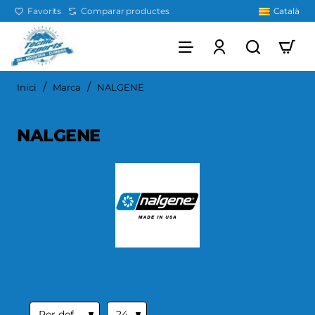
Favorits
Comparar productes
Català
home
Inici
Marca
NALGENE
NALGENE