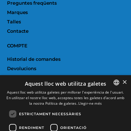
Preguntes freqüents
Marques
Talles
Contacte
COMPTE
Historial de comandes
Devolucions
Porductes favorits
×
Aquest lloc web utilitza galetes
Comparar productes
Aquest lloc web utilitza galetes per millorar l'experiència de l'usuari.
En utilitzar el nostre lloc web, accepteu totes les galetes d’acord amb
SPANISH
SERVEI AL CLIENT
la nostra Política de galetes.
Llegir-ne més
CATALAN
ESTRICTAMENT NECESSÀRIES
Condicions de Compra
FRENCH
Canvis i devolucions
ENGLISH
RENDIMENT
ORIENTACIÓ