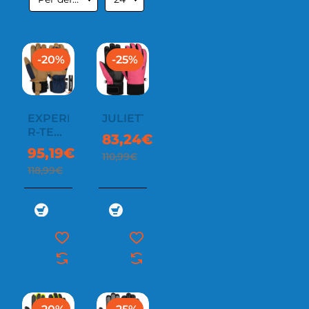
-20%
-25%
EXPERIENCE
JULIETTE
R-TEX
83,24€
XT
95,19€
110,99€
118,99€