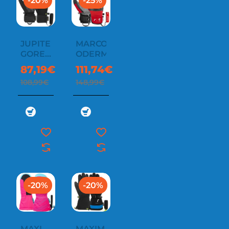
-20%
-25%
JUPITER
MARCO
GORE-
ODERMATT
TEX
87,19€
111,74€
108,99€
148,99€
-20%
-20%
MAXI
MAXIM