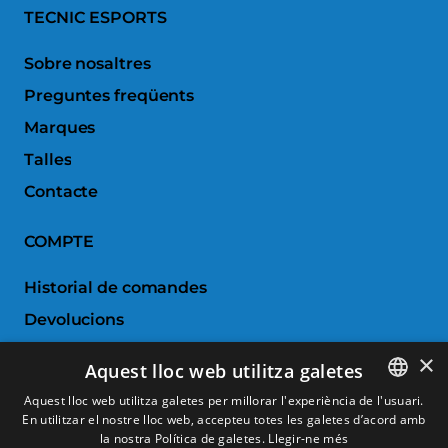
TECNIC ESPORTS
Sobre nosaltres
Preguntes freqüents
Marques
Talles
Contacte
COMPTE
Historial de comandes
Devolucions
Porductes favorits
×
Aquest lloc web utilitza galetes
Comparar productes
Aquest lloc web utilitza galetes per millorar l'experiència de l'usuari.
En utilitzar el nostre lloc web, accepteu totes les galetes d’acord amb
SPANISH
SERVEI AL CLIENT
la nostra Política de galetes.
Llegir-ne més