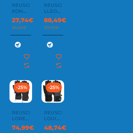
REUSCH
REUSCH
KONDOR
LLEON
R-TEX
R-
27,74€
88,49€
XT
TEX®
36,99€
117,99€
JUNIOR
XT
-25%
-25%
REUSCH
REUSCH
LORE
LOUIS
STORMBLOXX
R-
74,99€
48,74€
TEX®