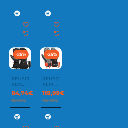
-25%
-25%
REUSCH
REUSCH
ADAM
ALPINE
GORE-
MASTER
84,74€
119,99€
TEX
112,99€
159,99€