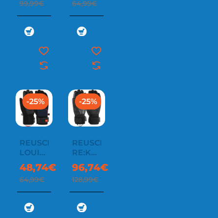
99,99€
64,99€
XT
-25%
-25%
REUSCH
REUSCH
LOUIS
RE:KNIT
R-
ELISABETH
48,74€
96,74€
TEX®
R-
64,99€
128,99€
XT
TEX®
XT