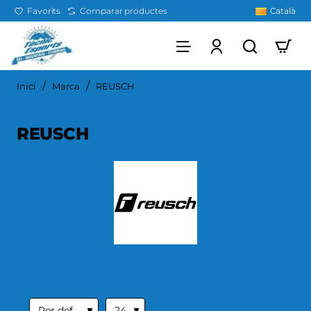
Favorits
Comparar productes
Català
home
Inici
Marca
REUSCH
REUSCH