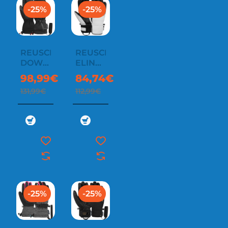
-25%
-25%
REUSCH
REUSCH
DOWN
ELIN
SPIRIT
R-
98,99€
84,74€
GTX
TEX®
131,99€
112,99€
LOBSTER
XT
-25%
-25%