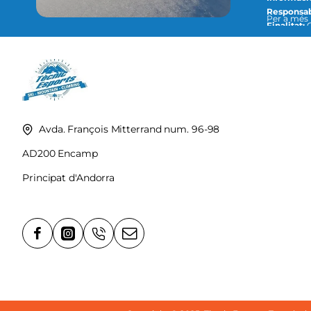
Responsab
Per a més informació, con
Finalitat:
O
següent di
Legitimac
Destinatar
complir am
Drets:
Podeu accedir, rectificar i suprimir dades, així com la resta de mesures que s´expliquen en la
nostra polí
Avda. François Mitterrand num. 96-98
AD200 Encamp
Principat d'Andorra