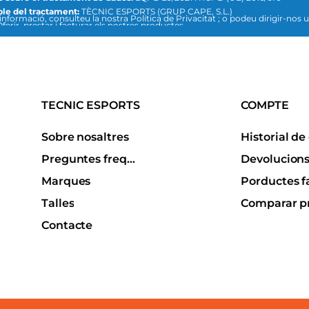
le del tractament:
TÈCNIC ESPORTS (GRUP CAPE, S.L.)
sulteu la nostra Política de Privacitat ; o podeu dirigir-nos un escrit a la
ferir, prestar i facturar els nostres productes
recció de correu electrònic:
info@tecnicesports.com
ió:
Consentiment de la persona interessada.
is:
Les dades no se cediran a tercers, llevat que ho exigeixi la llei o sigui nec
b la fi del tractament.
tica de privacitat i protecció de dades
TECNIC ESPORTS
COMPTE
Sobre nosaltres
Preguntes freqüents
Devolucion
Marques
Talles
Contacte