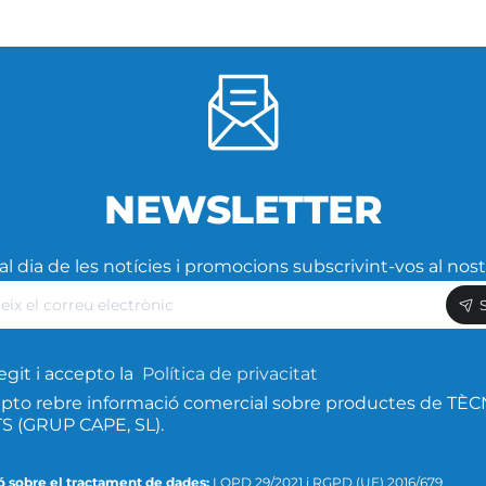
NEWSLETTER
l dia de les notícies i promocions subscrivint-vos al nost
eix
ic
egit i accepto la
Política de privacitat
pto rebre informació comercial sobre productes de TÈC
 (GRUP CAPE, SL).
ó sobre el tractament de dades:
LQPD 29/2021 i RGPD (UE) 2016/679