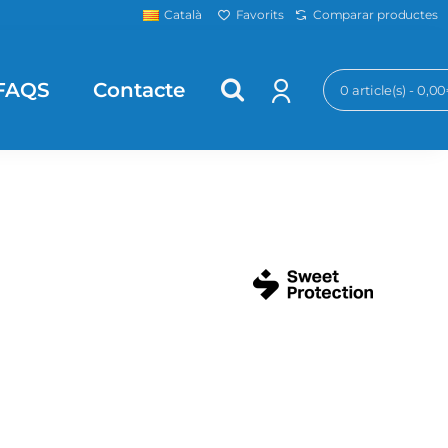
Favorits
Comparar productes
Català
FAQS
Contacte
0 article(s) - 0,0