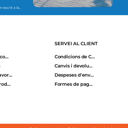
essari per
SERVEI AL CLIENT
Historial de comandes
Condicions de Compra
s
Canvis i devolucions
Porductes favorits
Despeses d'enviament
Comparar productes
Formes de pagament