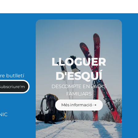
LLOGUER
D'ESQUÍ
re butlletí
DESCOMPTE EN PACKS
Subscriure'm
FAMILIARS
Més informació ➝
NIC