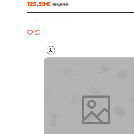
125,59€
156,99€
Afegir al Cistell