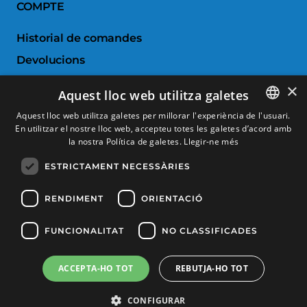
COMPTE
Historial de comandes
Devolucions
Porductes favorits
×
Aquest lloc web utilitza galetes
Comparar productes
Aquest lloc web utilitza galetes per millorar l'experiència de l'usuari.
En utilitzar el nostre lloc web, accepteu totes les galetes d’acord amb
SPANISH
SERVEI AL CLIENT
la nostra Política de galetes.
Llegir-ne més
CATALAN
ESTRICTAMENT NECESSÀRIES
Condicions de Compra
FRENCH
Canvis i devolucions
ENGLISH
RENDIMENT
ORIENTACIÓ
Despeses d'enviament
FUNCIONALITAT
NO CLASSIFICADES
Formes de pagament
ACCEPTA-HO TOT
REBUTJA-HO TOT
Filtrar productes
Copyright © 2025, Tècnic Esports, Tots els drets reservats
CONFIGURAR