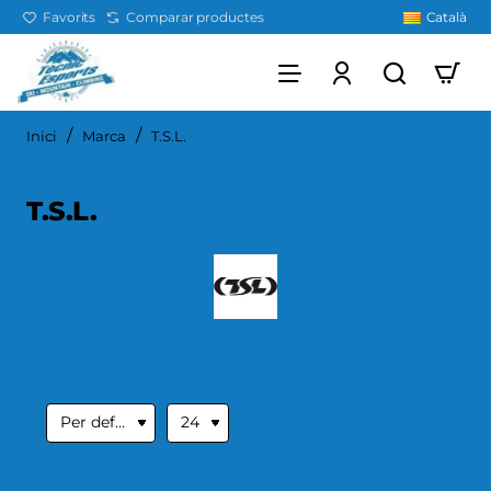
Favorits
Comparar productes
Català
home
Inici
Marca
T.S.L.
T.S.L.