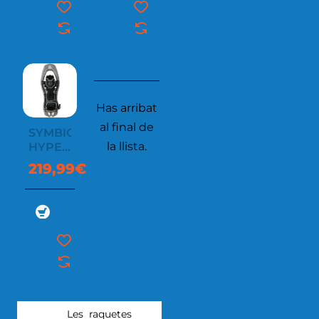
Has arribat
al final de
SYMBIOZ
la llista.
HYPERFLEX
ORIGINAL
219,99€
2
Les raquetes