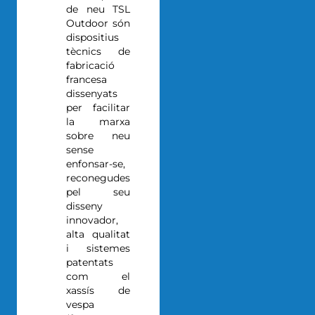
de neu TSL
Outdoor són
dispositius
tècnics de
fabricació
francesa
dissenyats
per facilitar
la marxa
sobre neu
sense
enfonsar-se,
reconegudes
pel seu
disseny
innovador,
alta qualitat
i sistemes
patentats
com el
xassís de
vespa