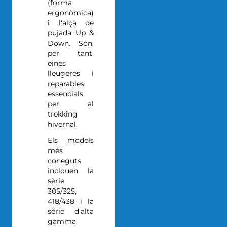
(forma
ergonòmica)
i l'alça de
pujada Up &
Down. Són,
per tant,
eines
lleugeres i
reparables
essencials
per al
trekking
hivernal.
Els models
més
coneguts
inclouen la
sèrie
305/325,
418/438 i la
sèrie d'alta
gamma