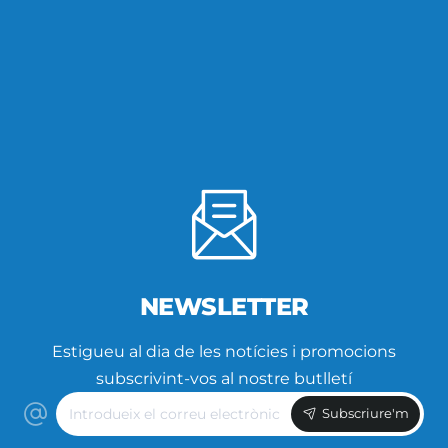
NEWSLETTER
Estigueu al dia de les notícies i promocions
subscrivint-vos al nostre butlletí
Introdueix
Subscriure'm
el
correu