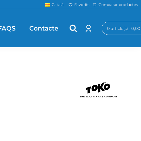
Favorits
Comparar productes
Català
FAQS
Contacte
0 article(s) - 0,0