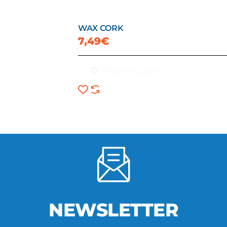
WAX CORK
7,49€
Afegir al Cistell
NEWSLETTER