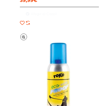
39,99€
Afegir al Cistell