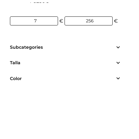
7€
256€
€
€
Subcategories
Talla
Color