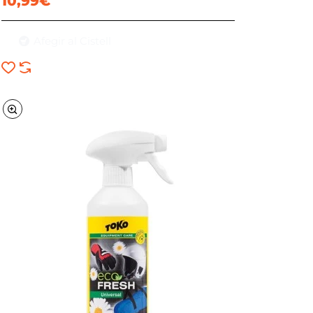
10,99€
Afegir al Cistell