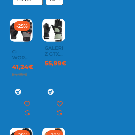
-25%
GALERIUS-
G-
Z GTX
WORK
GLOVE
55,99€
FROST
41,24€
54,99€