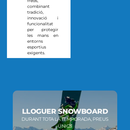
freds,
combinant
tradició,
innovació i
funcionalitat
per protegir
les mans en
entorns
esportius
exigents.
LLOGUER SNOWBOARD
DURANT TOTA LA TEMPORADA, PREUS
ÚNICS