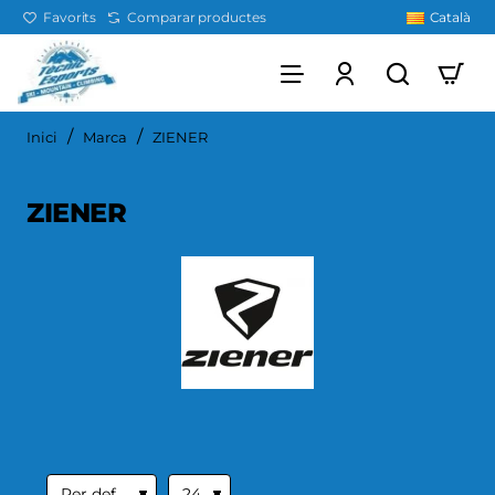
Favorits
Comparar productes
Català
home
Inici
Marca
ZIENER
ZIENER