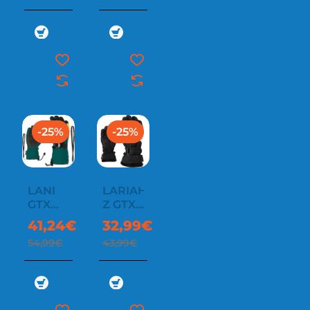
-25%
-25%
LANI
LARIAH-
GTX
Z GTX
JUNIOR
GIRLS
41,24€
32,99€
54,99€
43,99€