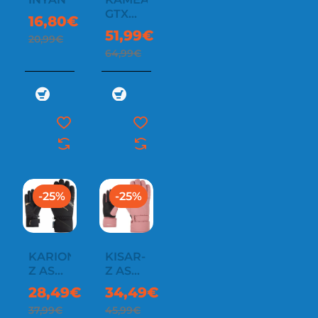
GTX
16,80€
LADY
51,99€
20,99€
64,99€
-25%
-25%
KARION-
KISAR-
Z AS
Z AS
LADY
LADY
28,49€
34,49€
37,99€
45,99€