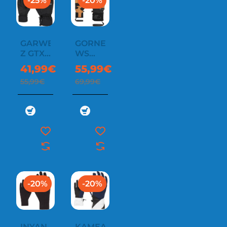
-25%
-20%
GARWEN-
GORNER
Z GTX
WS
GLOVE
GLOVE
41,99€
55,99€
55,99€
69,99€
-20%
-20%
INYAN
KAMEA