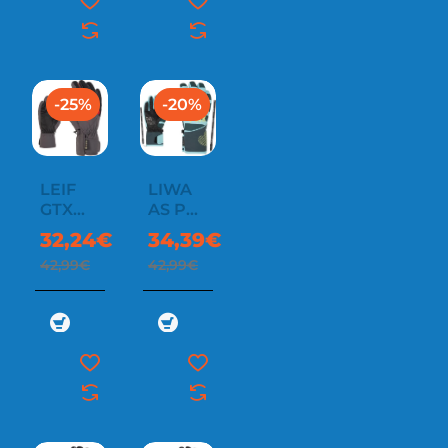
-25%
-20%
LEIF
LIWA
GTX
AS PR
JUNIOR
GIRLS
32,24€
34,39€
42,99€
42,99€