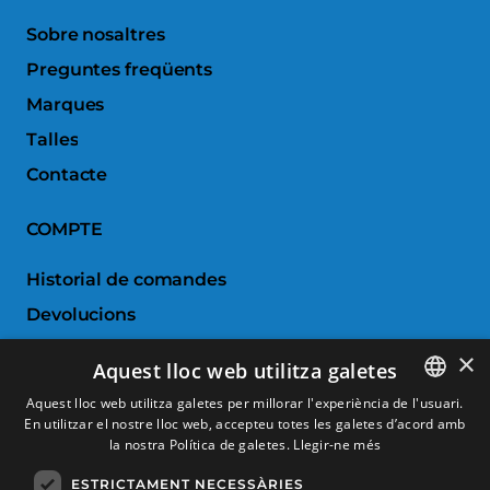
Sobre nosaltres
Preguntes freqüents
Marques
Talles
Contacte
COMPTE
Historial de comandes
Devolucions
Porductes favorits
×
Aquest lloc web utilitza galetes
Comparar productes
Aquest lloc web utilitza galetes per millorar l'experiència de l'usuari.
En utilitzar el nostre lloc web, accepteu totes les galetes d’acord amb
SPANISH
SERVEI AL CLIENT
la nostra Política de galetes.
Llegir-ne més
CATALAN
ESTRICTAMENT NECESSÀRIES
Condicions de Compra