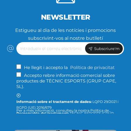
NEWSLETTER
Estigueu al dia de les notícies i promocions
subscrivint-vos al nostre butlletí
Introdueix
Subscriure'm
el
correu
electrònic
He llegit i accepto la
Política de privacitat
Accepto rebre informació comercial sobre
productes de TÈCNIC ESPORTS (GRUP CAPE,
SL).
Informació sobre el tractament de dades:
LQPD 29/2021 i
RGPD (UE) 2016/679
Per a més informació, consulteu la nostra Política de
Responsable del tractament:
TÈCNIC ESPORTS (GRUP
Privacitat ; o podeu dirigir-nos un escrit a la següent direcció
CAPE, S.L.)
de correu electrònic:
info@tecnicesports.com
Finalitat:
Oferir, prestar i facturar els nostres productes
Legitimació:
Consentiment de la persona interessada.