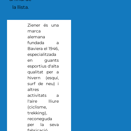
la llista.
Ziener és una
marca
alemana
fundada a
Baviera el 1946,
especialitzada
en guants
esportius d'alta
qualitat per a
hivern (esquí,
surf de neu) i
altres
activitats a
l'aire lliure
(ciclisme,
trekking),
reconeguda
per la seva
fabricació