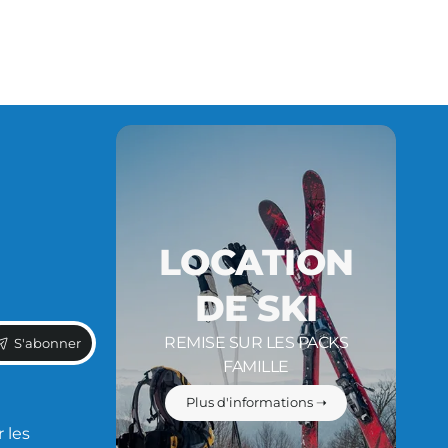
LOCATION
DE SKI
REMISE SUR LES PACKS
S'abonner
FAMILLE
Plus d'informations ➝
 les