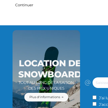
Continuer
LOCATION DE
SNOWBOARD
Saisisse
TOUT AU LONG DE LA SAISON,
votre
DES PRIX UNIQUES
adresse
e-
Plus d'informations ➝
J’ai 
mail
J’acc