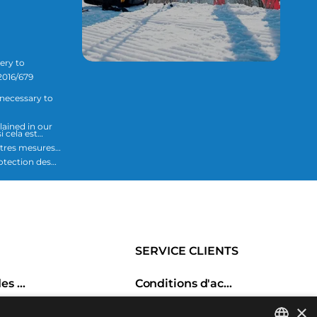
ery to
2016/679
 necessary to
lained in our
i cela est
utres mesures
SERVICE CLIENTS
Historique des commandes
Conditions d'achat
Retours et échanges
×