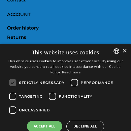
ACCOUNT
Order history
Returns
Wishlist
×
This website uses cookies
Compare products
This website uses cookies to improve user experience. By using our
website you consent to all cookies in accordance with our Cookie
SPANISH
CUSTOMER SERVICE
Policy.
Read more
CATALAN
STRICTLY NECESSARY
PERFORMANCE
Terms & Conditions
FRENCH
Returns & Exchanges
ENGLISH
TARGETING
FUNCTIONALITY
Shipping costs
UNCLASSIFIED
Payment methods
ACCEPT ALL
DECLINE ALL