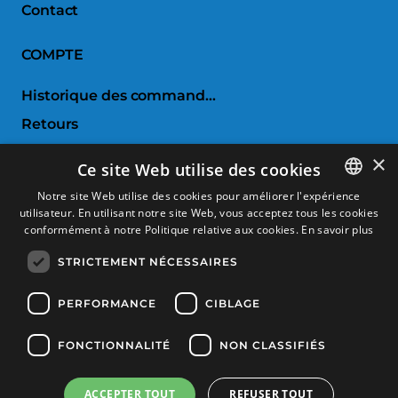
Contact
COMPTE
Historique des commandes
Retours
Liste de souhaits
×
Ce site Web utilise des cookies
Comparer les produits
Notre site Web utilise des cookies pour améliorer l'expérience
utilisateur. En utilisant notre site Web, vous acceptez tous les cookies
SPANISH
SERVICE CLIENTS
conformément à notre Politique relative aux cookies.
En savoir plus
CATALAN
STRICTEMENT NÉCESSAIRES
Conditions d'achat
FRENCH
Retours et échanges
ENGLISH
PERFORMANCE
CIBLAGE
Frais d'envoi
FONCTIONNALITÉ
NON CLASSIFIÉS
Méthodes de payement
ACCEPTER TOUT
REFUSER TOUT