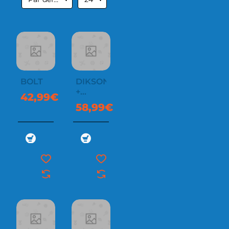
BOLT
DIKSON
+
42,99€
DIKSON
58,99€
PANT