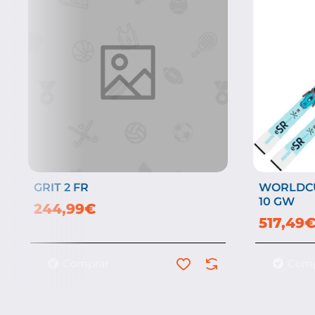
GRIT 2 FR
WORLDCU
-25%
10 GW
244,99€
517,49
Comprar
Comp