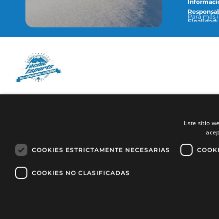
Informació
Responsab
Para más i
Finalidad:
consulta a
Legitimac
Destinatar
cumplir co
Derechos:
en nuestra
Avda. François Mitterrand num. 96-98
AD200 Encamp
Este sitio w
acep
Principat d'Andorra
COOKIES ESTRICTAMENTE NECESARIAS
COOKI
COOKIES NO CLASIFICADAS