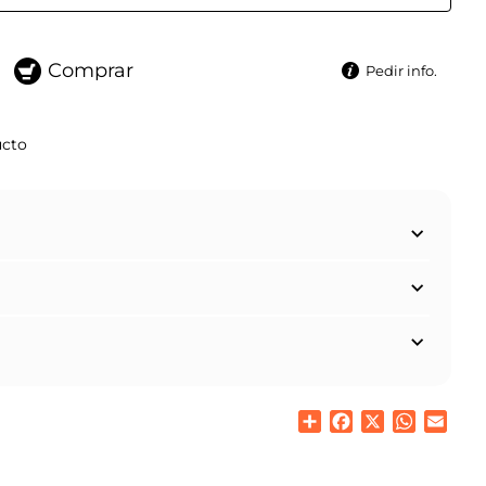
Comprar
Pedir info.
ucto
Share
Facebook
X
WhatsAp
Emai