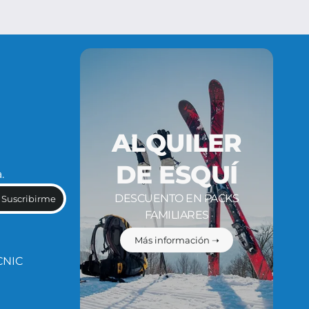
ALQUILER
DE ESQUÍ
.
DESCUENTO EN PACKS
Suscribirme
FAMILIARES
Más información ➝
CNIC