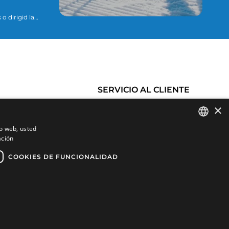
o dirigid la
ario para
ue se explican
SERVICIO AL CLIENTE
×
Historial de pedidos
Condiciones de Compra
io web, usted
es
Cambios y devoluciones
ación
SPANISH
Productos favoritos
Gastos de envío
CATALAN
COOKIES DE FUNCIONALIDAD
Comparar productos
Formas de pago
FRENCH
ENGLISH