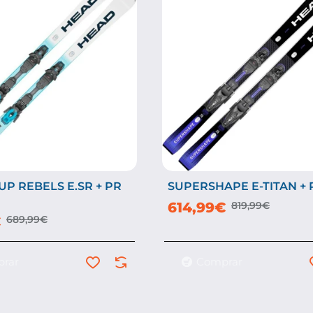
P REBELS E.SR + PR
SUPERSHAPE E-TITAN + 
-25%
614,99€
819,99€
€
689,99€
rar
Comprar