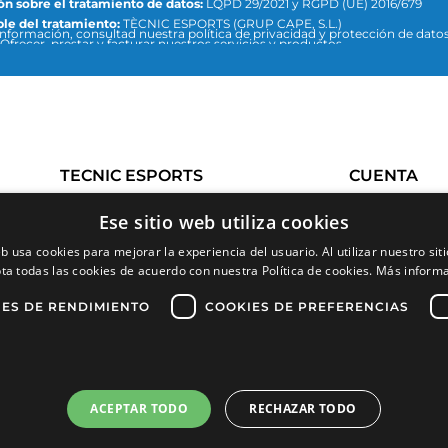
n sobre el tratamiento de datos:
LQPD 29/2021 y RGPD (UE) 2016/679
le del tratamiento:
TÈCNIC ESPORTS (GRUP CAPE, S.L.)
nformación, consultad nuestra política de privacidad y protección de datos 
Ofrecer, prestar y facturar nuestros servicios y productos.
:
info@tecnicesports.com
ión:
Consentimiento de la persona interesada.
ios:
Los datos no se cederán a terceros, salvo que lo exija la ley o sea neces
n el fin del tratamiento.
Podéis acceder, rectificar y suprimir datos, así como el resto de medidas q
 política de privacidad y protección de datos.
TECNIC ESPORTS
CUENTA
Ese sitio web utiliza cookies
Sobre nosotros
eb usa cookies para mejorar la experiencia del usuario. Al utilizar nuestro sit
Preguntas frecuentes
Devolucion
ta todas las cookies de acuerdo con nuestra Política de cookies.
Más inform
Marcas
ES DE RENDIMIENTO
COOKIES DE PREFERENCIAS
Tallas
Contacto
ACEPTAR TODO
RECHAZAR TODO