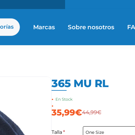
Marcas
Sobre nosotros
F
orías
365 MU RL
:
En Stock
:
Eisbär
35,99€
44,99€
Talla