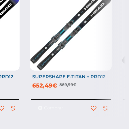
PRD12
SUPERSHAPE E-TITAN + PRD12
O
-25%
652,49€
869,99€
2
Comprar