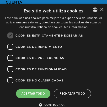
CUENTA
×
Ese sitio web utiliza cookies
Historial de pedidos
Este sitio web usa cookies para mejorar la experiencia del usuario. Al
Devoluciones
utilizar nuestro sitio web, usted acepta todas las cookies de acuerdo
SPANISH
con nuestra Política de cookies.
Más información
Productos favoritos
CATALAN
COOKIES ESTRICTAMENTE NECESARIAS
Comparar productos
FRENCH
ENGLISH
COOKIES DE RENDIMIENTO
SERVICIO AL CLIENTE
COOKIES DE PREFERENCIAS
Condiciones de Compra
Cambios y devoluciones
COOKIES DE FUNCIONALIDAD
Gastos de envío
COOKIES NO CLASIFICADAS
Formas de pago
ACEPTAR TODO
RECHAZAR TODO
Filtrar productos
Copyright © 2025, Tècnic Esports, Todos los derechos reservados
CONFIGURAR