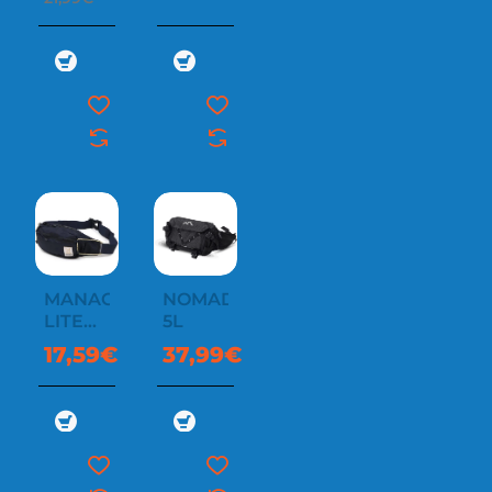
MANACOR
NOMAD
LITE
5L
J30
17,59€
37,99€