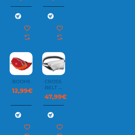
BOTTLE
BELT
BOOMER
CROSS
BELT 1
12,99€
BOTTLE
47,99€