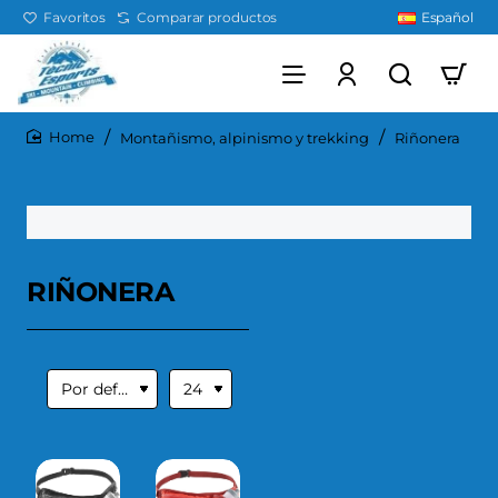
Favoritos
Comparar productos
Español
Montañismo, alpinismo y trekking
Riñonera
home
RIÑONERA