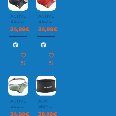
ACTIVE
ACTIVE
BELT
BELT
3D
3D
34,99€
34,99€
BOTTLE
BOTTLE
ACTIVE
ADV
BELT
SKIN
3D
SEAMLESS
34,99€
38,99€