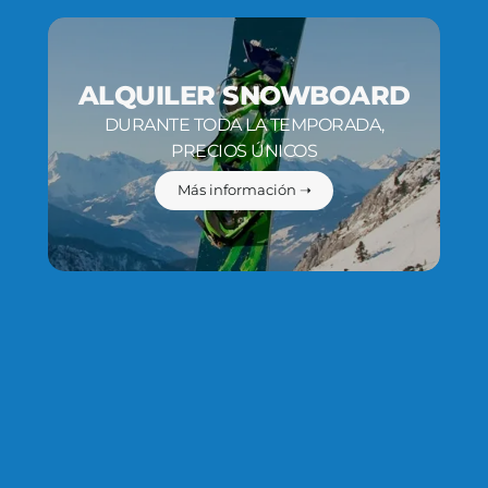
ALQUILER SNOWBOARD
DURANTE TODA LA TEMPORADA,
PRECIOS ÚNICOS
Más información ➝