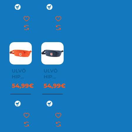
ULVÖ
ULVÖ
HIP
HIP
PACK
PACK
54,99€
54,99€
MEDIUM
MEDIUM