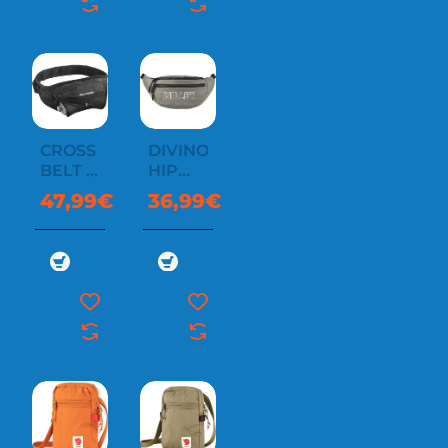
CROSS
DIVINO
BELT 1
HIP
BOTTLE
PACK
47,99€
36,99€