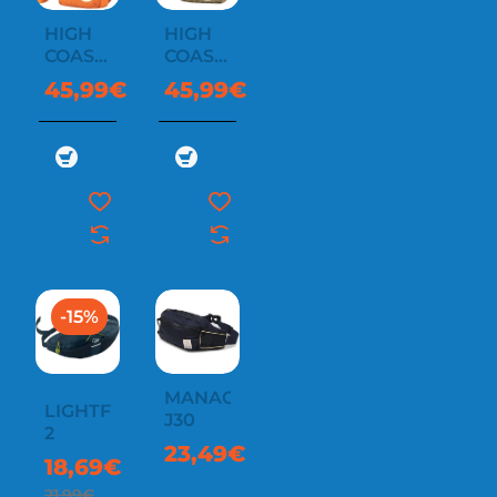
HIGH
HIGH
COAST
COAST
POCKET
POCKET
45,99€
45,99€
-15%
MANACOR
LIGHTFLITE
J30
2
23,49€
18,69€
21,99€