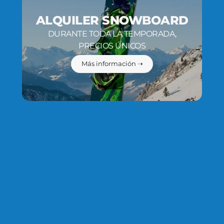
ALQUILER SNOWBOARD
DURANTE TODA LA TEMPORADA,
PRECIOS ÚNICOS
Más información ➝