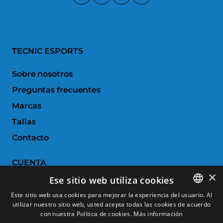
TECNIC ESPORTS
Sobre nosotros
Preguntas frecuentes
Marcas
Tallas
Contacto
CUENTA
×
Ese sitio web utiliza cookies
Historial de pedidos
Este sitio web usa cookies para mejorar la experiencia del usuario. Al
Devoluciones
utilizar nuestro sitio web, usted acepta todas las cookies de acuerdo
SPANISH
con nuestra Política de cookies.
Más información
Productos favoritos
CATALAN