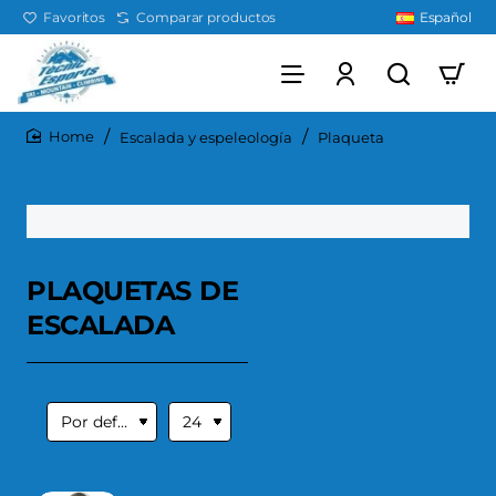
Favoritos
Comparar productos
Español
Escalada y espeleología
Plaqueta
home
PLAQUETAS DE
ESCALADA