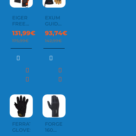
EIGER
EXUM
FREE
GUIDE
GLOVE
GLOVE
131,99€
93,74€
175,99€
142,99€
FERRATA
FORGE
GLOVES
160