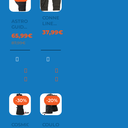
CONNECT
ASTRO
LINER
GUIDE
GLOVE
37,99€
SO
65,99€
87,99€
-30%
-20%
COSMIC
COULOIR