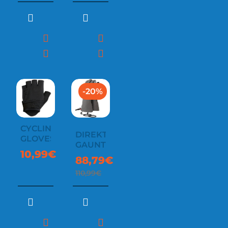
-20%
CYCLING
DIREKT
GLOVES
GAUNTLET
10,99€
88,79€
110,99€