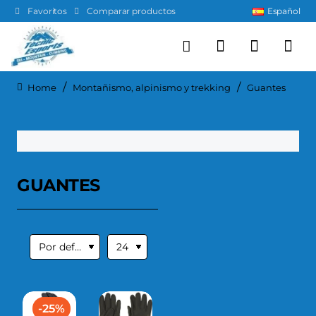
Favoritos
Comparar productos
Español
Montañismo, alpinismo y trekking
Guantes
home
GUANTES
-25%