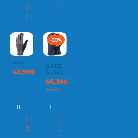
-20%
GRIP
GUIDE
42,99€
GLOVE
66,39€
82,99€