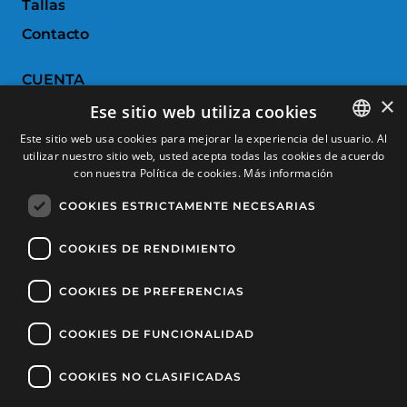
Tallas
Contacto
CUENTA
×
Ese sitio web utiliza cookies
Historial de pedidos
Este sitio web usa cookies para mejorar la experiencia del usuario. Al
Devoluciones
utilizar nuestro sitio web, usted acepta todas las cookies de acuerdo
SPANISH
con nuestra Política de cookies.
Más información
Productos favoritos
CATALAN
COOKIES ESTRICTAMENTE NECESARIAS
Comparar productos
FRENCH
ENGLISH
COOKIES DE RENDIMIENTO
SERVICIO AL CLIENTE
COOKIES DE PREFERENCIAS
Condiciones de Compra
Cambios y devoluciones
COOKIES DE FUNCIONALIDAD
Gastos de envío
COOKIES NO CLASIFICADAS
Formas de pago