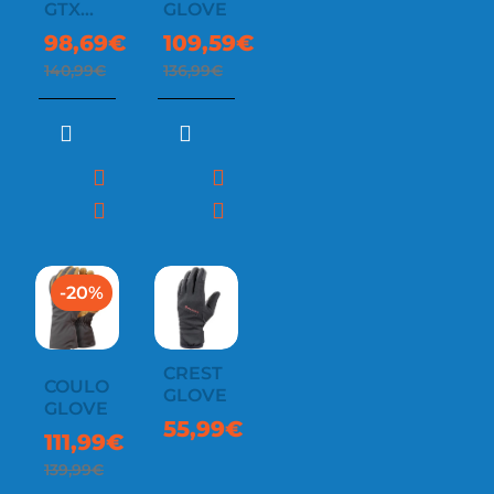
GTX
GLOVE
GLOVES
98,69€
109,59€
140,99€
136,99€
-20%
CREST
COULOIR
GLOVE
GLOVE
55,99€
111,99€
139,99€