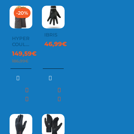
-20%
IBRIS
HYPER
46,99€
COULOIR
GAUNTLET
149,59€
186,99€