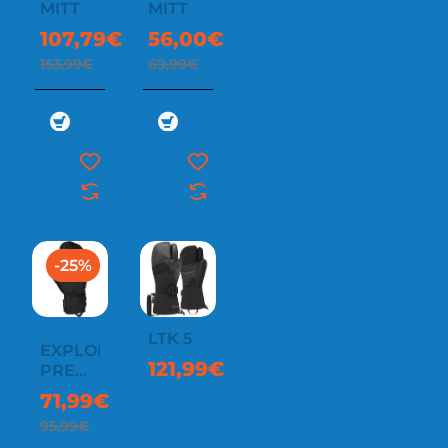
MITT
MITT
107,79€
56,00€
153,99€
69,99€
-25%
LTK 5
EXPLORER
121,99€
PREMIUM
GTX
71,99€
MITT
95,99€