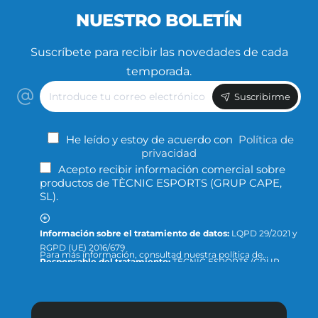
NUESTRO BOLETÍN
Suscríbete para recibir las novedades de cada
temporada.
Introduce
Suscribirme
tu
correo
electrónico
He leído y estoy de acuerdo con
Política de
privacidad
Acepto recibir información comercial sobre
productos de TÈCNIC ESPORTS (GRUP CAPE,
SL).
Información sobre el tratamiento de datos:
LQPD 29/2021 y
RGPD (UE) 2016/679
Para más información, consultad nuestra política de
Responsable del tratamiento:
TÈCNIC ESPORTS (GRUP
privacidad y protección de datos o dirigid la consulta a:
CAPE, S.L.)
info@tecnicesports.com
Finalidad:
Ofrecer, prestar y facturar nuestros servicios y
productos.