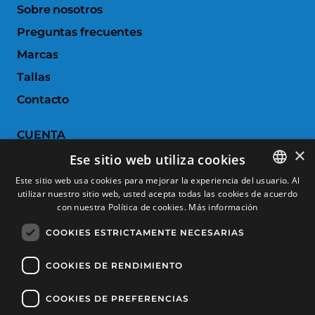
Sobre nosotros
Preguntas frecuentes
Marcas
Tallas
Contacto
CUENTA
×
Ese sitio web utiliza cookies
Historial de pedidos
Este sitio web usa cookies para mejorar la experiencia del usuario. Al
Devoluciones
utilizar nuestro sitio web, usted acepta todas las cookies de acuerdo
SPANISH
con nuestra Política de cookies.
Más información
Productos favoritos
CATALAN
COOKIES ESTRICTAMENTE NECESARIAS
Comparar productos
FRENCH
ENGLISH
COOKIES DE RENDIMIENTO
SERVICIO AL CLIENTE
COOKIES DE PREFERENCIAS
Condiciones de Compra