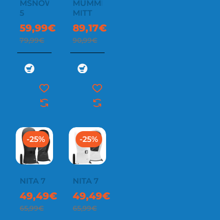
MSNOW
MUMMIES
5
MITT
59,99€
89,17€
79,99€
90,99€
-25%
-25%
NITA 7
NITA 7
49,49€
49,49€
65,99€
65,99€