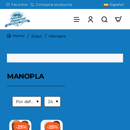
Favoritos
Comparar productos
Español
Esquí
Manopla
home
MANOPLA
-25%
-25%