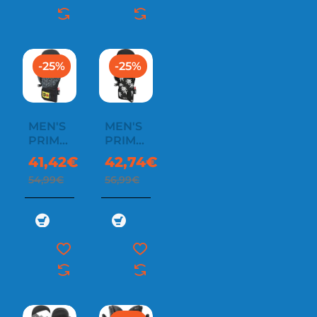
-25%
-25%
MEN'S
MEN'S
PRIMER
PRIMER
MITT
MITT
41,42€
42,74€
54,99€
56,99€