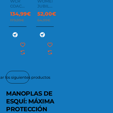
WCR
WOMEN'S
COACH
JUBILEE
3D
MITT
134,99€
52,00€
MITT
179,99€
64,99€
ar los siguientes productos
MANOPLAS DE
ESQUÍ: MÁXIMA
PROTECCIÓN