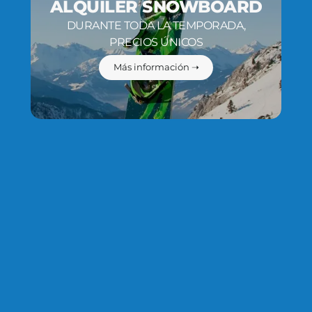
ALQUILER SNOWBOARD
DURANTE TODA LA TEMPORADA,
PRECIOS ÚNICOS
Más información ➝