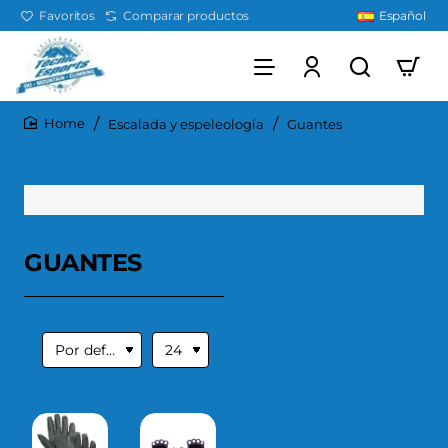
Favoritos
Comparar productos
Español
Escalada y espeleología
Guantes
home
GUANTES