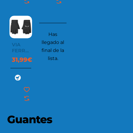
Has
llegado al
VIA
final de la
FERRATA
DURASTRETCH
lista.
31,99€
GLOVES
Guantes