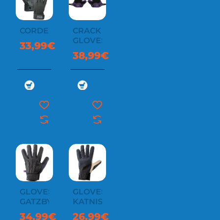
CORDEX
CRACK
GLOVES
33,99€
38,99€
GLOVES
GLOVES
GATZBY
KATNISS
34,99€
26,99€