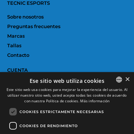
TECNIC ESPORTS
Sobre nosotros
Preguntas frecuentes
Marcas
Tallas
Contacto
CUENTA
×
Ese sitio web utiliza cookies
Historial de pedidos
Este sitio web usa cookies para mejorar la experiencia del usuario. Al
Devoluciones
utilizar nuestro sitio web, usted acepta todas las cookies de acuerdo
SPANISH
con nuestra Política de cookies.
Más información
Productos favoritos
CATALAN
COOKIES ESTRICTAMENTE NECESARIAS
Comparar productos
FRENCH
ENGLISH
COOKIES DE RENDIMIENTO
SERVICIO AL CLIENTE