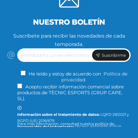
NUESTRO BOLETÍN
Suscríbete para recibir las novedades de cada
temporada.
Introduce
Suscribirme
tu
correo
electrónico
He leído y estoy de acuerdo con
Política de
privacidad
Acepto recibir información comercial sobre
productos de TÈCNIC ESPORTS (GRUP CAPE,
SL).
Información sobre el tratamiento de datos:
LQPD 29/2021 y
RGPD (UE) 2016/679
Para más información, consultad nuestra política de
Responsable del tratamiento:
TÈCNIC ESPORTS (GRUP
privacidad y protección de datos o dirigid la consulta a:
CAPE, S.L.)
info@tecnicesports.com