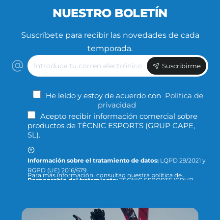
NUESTRO BOLETÍN
Suscríbete para recibir las novedades de cada
temporada.
Introduce
Suscribirme
tu
correo
electrónico
He leído y estoy de acuerdo con
Política de
privacidad
Acepto recibir información comercial sobre
productos de TÈCNIC ESPORTS (GRUP CAPE,
SL).
Información sobre el tratamiento de datos:
LQPD 29/2021 y
RGPD (UE) 2016/679
Para más información, consultad nuestra política de
Responsable del tratamiento:
TÈCNIC ESPORTS (GRUP
privacidad y protección de datos o dirigid la consulta a:
CAPE, S.L.)
info@tecnicesports.com
Finalidad:
Ofrecer, prestar y facturar nuestros servicios y
productos.
Legitimación:
Consentimiento de la persona interesada.