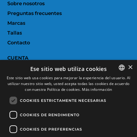
Sobre nosotros
Preguntas frecuentes
Marcas
Tallas
Contacto
CUENTA
×
Ese sitio web utiliza cookies
Historial de pedidos
Este sitio web usa cookies para mejorar la experiencia del usuario. Al
Devoluciones
utilizar nuestro sitio web, usted acepta todas las cookies de acuerdo
SPANISH
con nuestra Política de cookies.
Más información
Productos favoritos
CATALAN
COOKIES ESTRICTAMENTE NECESARIAS
Comparar productos
FRENCH
ENGLISH
COOKIES DE RENDIMIENTO
SERVICIO AL CLIENTE
COOKIES DE PREFERENCIAS
Condiciones de Compra