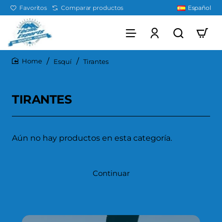
Favoritos
Comparar productos
Español
Esquí
Tirantes
home
TIRANTES
Aún no hay productos en esta categoría.
Continuar