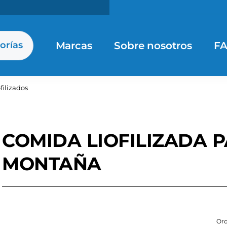
Marcas
Sobre nosotros
F
orías
filizados
COMIDA LIOFILIZADA P
MONTAÑA
Ord