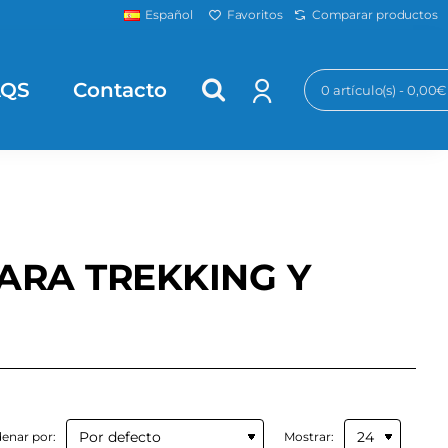
Favoritos
Comparar productos
Español
AQS
Contacto
0 artículo(s) - 0,00€
ARA TREKKING Y
enar por:
Mostrar: