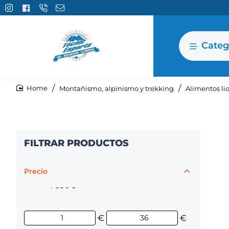
Categ
Montañismo, alpinismo y trekking
Alimentos lio
home
FILTRAR PRODUCTOS
Precio
1€
36€
€
€