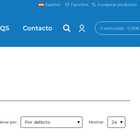
Favoritos
Comparar productos
Español
AQS
Contacto
0 artículo(s) - 0,00€
enar por:
Mostrar: