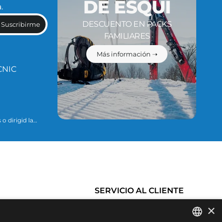
DE ESQUÍ
.
DESCUENTO EN PACKS
Suscribirme
FAMILIARES
Más información ➝
CNIC
o dirigid la
ario para
ue se explican
SERVICIO AL CLIENTE
×
Historial de pedidos
Condiciones de Compra