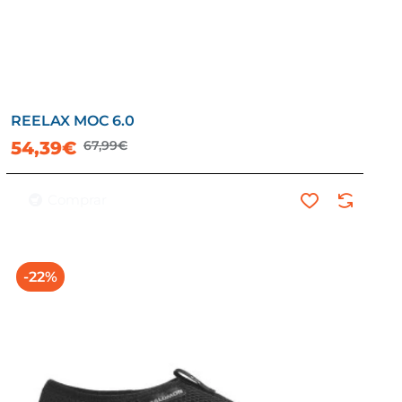
REELAX MOC 6.0
54,39€
67,99€
Comprar
-22%