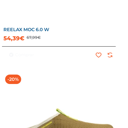
REELAX MOC 6.0 W
54,39€
67,99€
Comprar
-20%