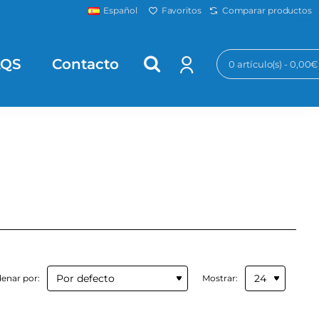
Favoritos
Comparar productos
Español
AQS
Contacto
0 artículo(s) - 0,00€
enar por:
Mostrar: