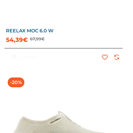
REELAX MOC 6.0 W
54,39€
67,99€
Comprar
-20%