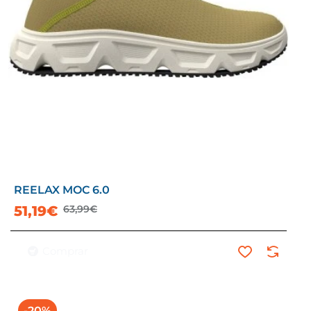
REELAX MOC 6.0
51,19€
63,99€
Comprar
-20%