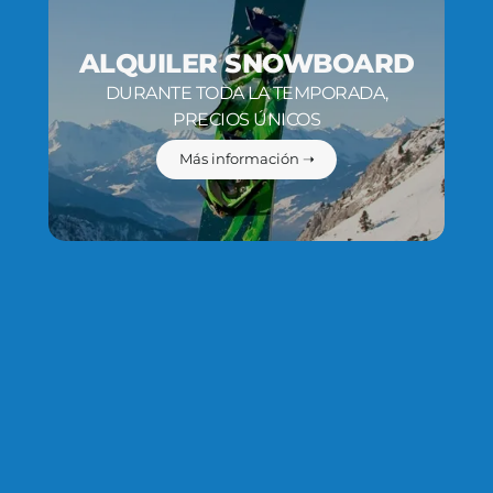
ALQUILER SNOWBOARD
DURANTE TODA LA TEMPORADA,
PRECIOS ÚNICOS
Más información ➝