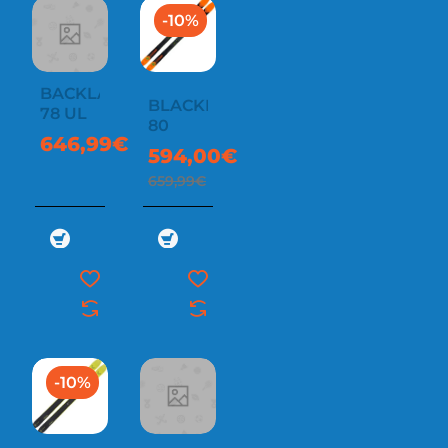
-10%
BACKLAND
BLACKLIGHT
78 UL
80
646,99€
594,00€
659,99€
-10%