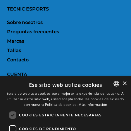
TECNIC ESPORTS
Sobre nosotros
Preguntas frecuentes
Marcas
Tallas
Contacto
CUENTA
×
Ese sitio web utiliza cookies
Historial de pedidos
Este sitio web usa cookies para mejorar la experiencia del usuario. Al
Devoluciones
utilizar nuestro sitio web, usted acepta todas las cookies de acuerdo
SPANISH
con nuestra Política de cookies.
Más información
Productos favoritos
CATALAN
COOKIES ESTRICTAMENTE NECESARIAS
Comparar productos
FRENCH
ENGLISH
COOKIES DE RENDIMIENTO
SERVICIO AL CLIENTE