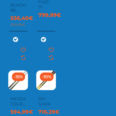
FAST
BLACKLIGHT
71
88
799,99€
FLEX
536,40€
90 SKI
595,99€
-15%
-10%
MEZZALAMA
SKI
TOURING
GARA
SKI
594,99€
716,39€