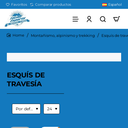
Favoritos
Comparar productos
Español
Montañismo, alpinismo y trekking
Esquís de trav
home
ESQUÍS DE
TRAVESÍA