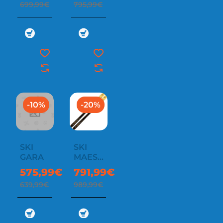
699,99€
795,99€
-10%
-20%
SKI
SKI
GARA
MAESTRO
.2
575,99€
791,99€
639,99€
989,99€