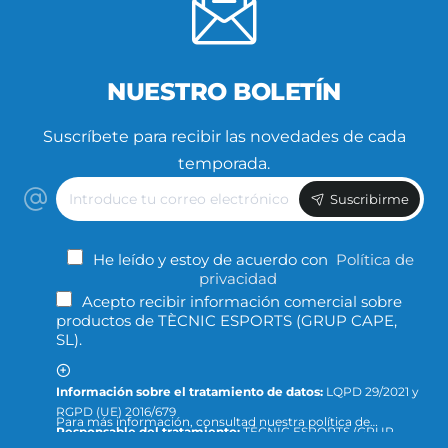
NUESTRO BOLETÍN
Suscríbete para recibir las novedades de cada
temporada.
Introduce
Suscribirme
tu
correo
electrónico
He leído y estoy de acuerdo con
Política de
privacidad
Acepto recibir información comercial sobre
productos de TÈCNIC ESPORTS (GRUP CAPE,
SL).
Información sobre el tratamiento de datos:
LQPD 29/2021 y
RGPD (UE) 2016/679
Para más información, consultad nuestra política de
Responsable del tratamiento:
TÈCNIC ESPORTS (GRUP
privacidad y protección de datos o dirigid la consulta a: