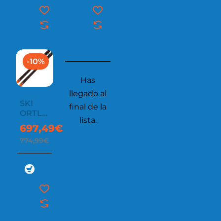
-10%
Has
llegado al
SKI
final de la
ORTLES
lista.
PRO 85
697,49€
774,99€