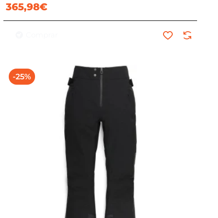
365,98€
Comprar
-25%