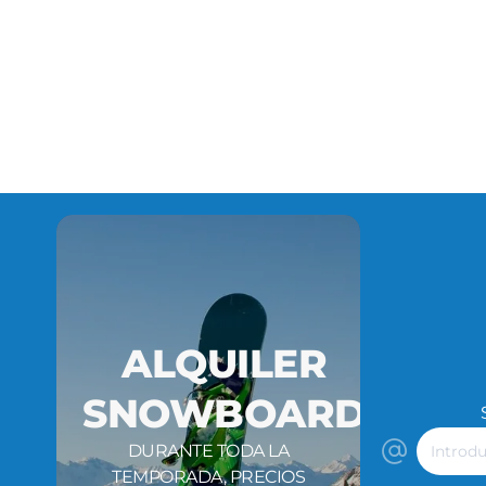
ALQUILER
SNOWBOARD
Introdu
DURANTE TODA LA
tu
TEMPORADA, PRECIOS
correo