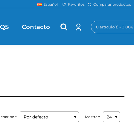
Favoritos
Comparar productos
Español
AQS
Contacto
0 artículo(s) - 0,00€
enar por:
Mostrar: