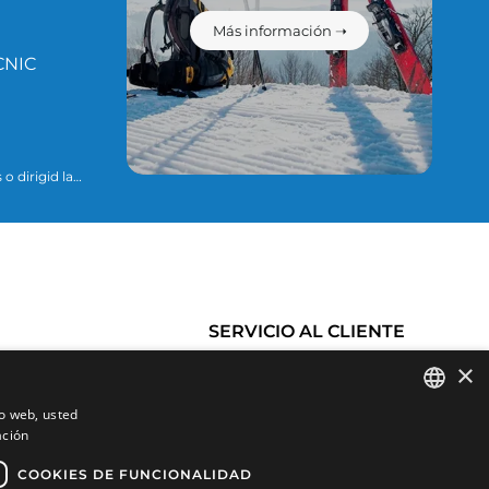
Más información ➝
CNIC
o dirigid la
ario para
ue se explican
SERVICIO AL CLIENTE
×
Historial de pedidos
Condiciones de Compra
io web, usted
es
Cambios y devoluciones
ación
SPANISH
Productos favoritos
Gastos de envío
CATALAN
COOKIES DE FUNCIONALIDAD
Comparar productos
Formas de pago