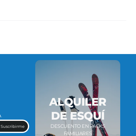
ALQUILER
DE ESQUÍ
.
DESCUENTO EN PACKS
Suscribirme
FAMILIARES