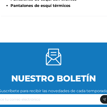
Pantalones de esquí térmicos
NUESTRO BOLETÍN
Suscríbete para recibir las novedades de cada temporada
ce