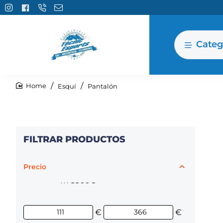
Categ
Esquí
Pantalón
home
FILTRAR PRODUCTOS
Precio
111€
366€
€
€