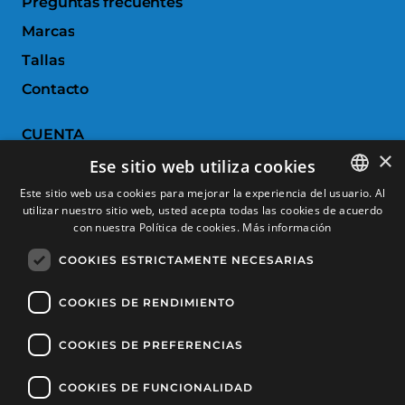
Preguntas frecuentes
Marcas
Tallas
Contacto
CUENTA
×
Ese sitio web utiliza cookies
Historial de pedidos
Este sitio web usa cookies para mejorar la experiencia del usuario. Al
Devoluciones
utilizar nuestro sitio web, usted acepta todas las cookies de acuerdo
SPANISH
con nuestra Política de cookies.
Más información
Productos favoritos
CATALAN
COOKIES ESTRICTAMENTE NECESARIAS
Comparar productos
FRENCH
ENGLISH
COOKIES DE RENDIMIENTO
SERVICIO AL CLIENTE
COOKIES DE PREFERENCIAS
Condiciones de Compra
Cambios y devoluciones
COOKIES DE FUNCIONALIDAD