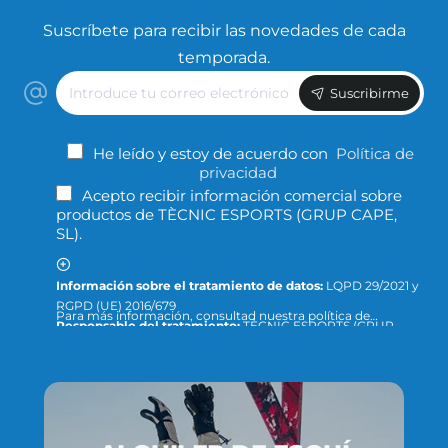
Suscríbete para recibir las novedades de cada
temporada.
Introduce
Suscribirme
tu
correo
electrónico
He leído y estoy de acuerdo con
Política de
privacidad
Acepto recibir información comercial sobre
productos de TÈCNIC ESPORTS (GRUP CAPE,
SL).
Información sobre el tratamiento de datos:
LQPD 29/2021 y
RGPD (UE) 2016/679
Para más información, consultad nuestra política de
Responsable del tratamiento:
TÈCNIC ESPORTS (GRUP
privacidad y protección de datos o dirigid la consulta a:
CAPE, S.L.)
info@tecnicesports.com
Finalidad:
Ofrecer, prestar y facturar nuestros servicios y
productos.
Legitimación:
Consentimiento de la persona interesada.
Destinatarios:
Los datos no se cederán a terceros, salvo que
lo exija la ley o sea necesario para cumplir con el fin del