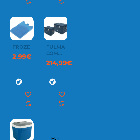
FROZEN
FULMAR
COMBO
2,99€
(PACK
214,99€
2)
Has