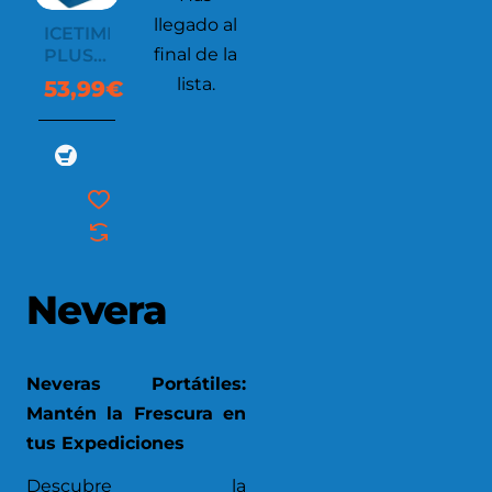
llegado al
ICETIME
final de la
PLUS
EXTREME
lista.
53,99€
29L
Nevera
Neveras Portátiles:
Mantén la Frescura en
tus Expediciones
Descubre la