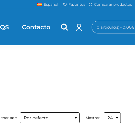
Favoritos
Comparar productos
Español
AQS
Contacto
0 artículo(s) - 0,00€
enar por:
Mostrar: