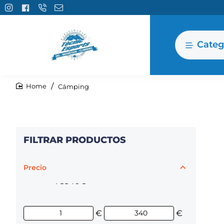
Categ
Cámping
home
FILTRAR PRODUCTOS
Precio
1€
340€
€
€