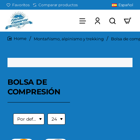
Favoritos
Comparar productos
Español
Montañismo, alpinismo y trekking
Bolsa de com
home
BOLSA DE
COMPRESIÓN