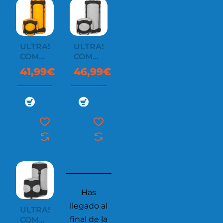
ULTRASIL
ULTRASIL
COMPRESSION
COMPRESSION
SACK
SACK
41,99€
46,99€
13L
20L
Has
llegado al
ULTRASIL
final de la
COMPRESSION