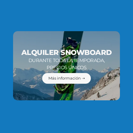
ALQUILER SNOWBOARD
DURANTE TODA LA TEMPORADA,
PRECIOS ÚNICOS
Más información ➝