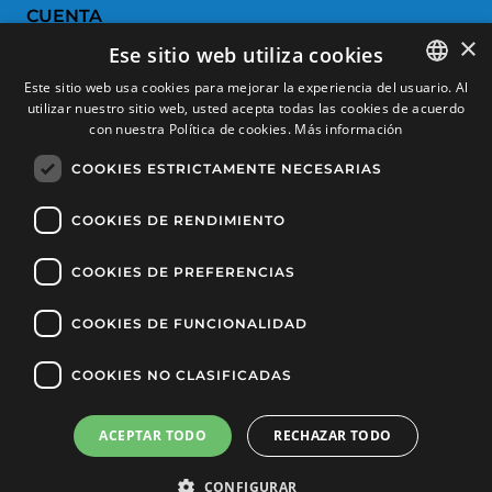
CUENTA
×
Ese sitio web utiliza cookies
Historial de pedidos
Este sitio web usa cookies para mejorar la experiencia del usuario. Al
Devoluciones
utilizar nuestro sitio web, usted acepta todas las cookies de acuerdo
SPANISH
con nuestra Política de cookies.
Más información
Productos favoritos
CATALAN
COOKIES ESTRICTAMENTE NECESARIAS
Comparar productos
FRENCH
ENGLISH
COOKIES DE RENDIMIENTO
SERVICIO AL CLIENTE
COOKIES DE PREFERENCIAS
Condiciones de Compra
Cambios y devoluciones
COOKIES DE FUNCIONALIDAD
Gastos de envío
COOKIES NO CLASIFICADAS
Formas de pago
ACEPTAR TODO
RECHAZAR TODO
Filtrar productos
Copyright © 2025, Tècnic Esports, Todos los derechos reservados
CONFIGURAR