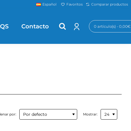
Favoritos
Comparar productos
Español
AQS
Contacto
0 artículo(s) - 0,00€
enar por:
Mostrar: