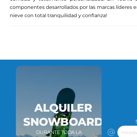
componentes desarrollados por las marcas líderes en
nieve con total tranquilidad y confianza!
ALQUILER
SNOWBOARD
Introdu
DURANTE TODA LA
tu