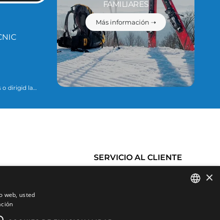
FAMILIARES
Más información ➝
CNIC
o dirigid la
ario para
ue se explican
SERVICIO AL CLIENTE
×
Historial de pedidos
Condiciones de Compra
io web, usted
es
Cambios y devoluciones
ación
SPANISH
Productos favoritos
Gastos de envío