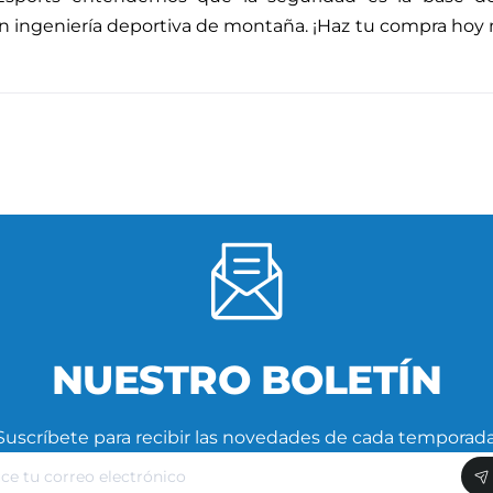
 ingeniería deportiva de montaña. ¡Haz tu compra hoy mi
NUESTRO BOLETÍN
Suscríbete para recibir las novedades de cada temporada
ce