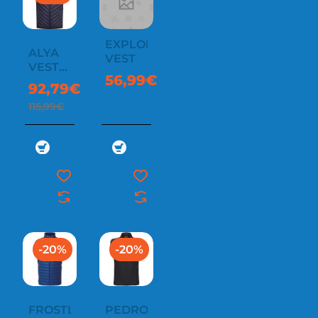
EXPLORER
ALYA
VEST
VEST
56,99€
M
92,79€
115,99€
-20%
-20%
FROSTLINE
PEDROC