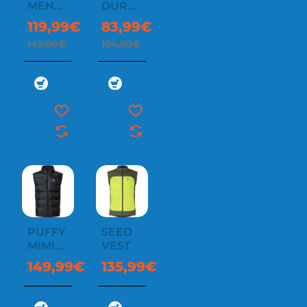
MENS
DURASTRETCH
VEST
LIGHT
119,99€
83,99€
VEST
149,99€
104,99€
MEN
PUFFY
SEED
MIMIC
VEST
VEST
149,99€
135,99€