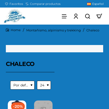
Favoritos
Comparar productos
Español
Montañismo, alpinismo y trekking
Chaleco
home
CHALECO
-20%