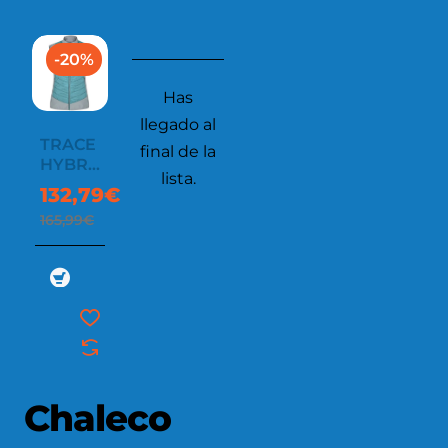
-20%
Has
llegado al
TRACE
final de la
HYBRID
lista.
VEST
132,79€
WOMAN
165,99€
Chaleco