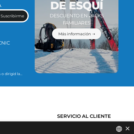
DE ESQUÍ
.
DESCUENTO EN PACKS
Suscribirme
FAMILIARES
Más información ➝
CNIC
o dirigid la
ario para
ue se explican
SERVICIO AL CLIENTE
×
Historial de pedidos
Condiciones de Compra