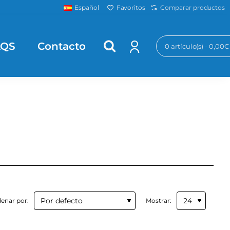
Favoritos
Comparar productos
Español
AQS
Contacto
0 artículo(s) - 0,00€
enar por:
Mostrar: