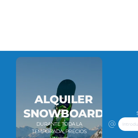
ALQUILER
SNOWBOARD
Introdu
DURANTE TODA LA
tu
TEMPORADA, PRECIOS
correo