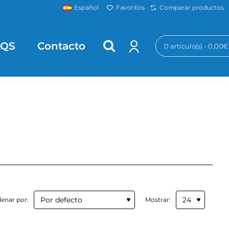
Favoritos
Comparar productos
Español
AQS
Contacto
0 artículo(s) - 0,00€
enar por:
Mostrar: