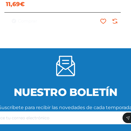
11,69€
Comprar
NUESTRO BOLETÍN
Suscríbete para recibir las novedades de cada temporada
ce