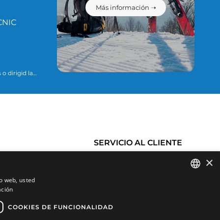
Más información ➝
CNIC
o dirigid la
ario para
ue se explican
SERVICIO AL CLIENTE
×
Historial de pedidos
Condiciones de Compra
io web, usted
es
Cambios y devoluciones
ación
SPANISH
Productos favoritos
Gastos de envío
CATALAN
COOKIES DE FUNCIONALIDAD
Comparar productos
Formas de pago