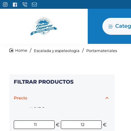
Categ
Escalada y espeleología
Portamateriales
home
FILTRAR PRODUCTOS
Precio
11€
12€
€
€